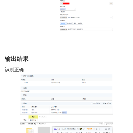
输出结果
识别正确