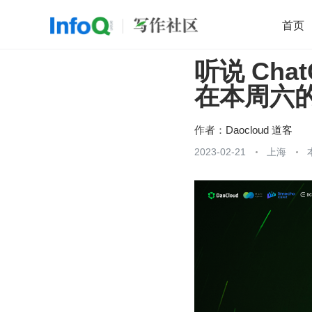
首页
听说 Ch
移动开发
Java
开源
架构
O
在本周六
前端
AI
大数据
团队管理
查看更多

作者：
Daocloud 道客
2023-02-21
上海