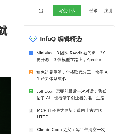
登录
注册

写点什么
就
效工作
数据库
Python
音视频
InfoQ 编辑精选
golang
微服务架构
flutter
MiniMax H3 团队 Reddit 被问爆：2K
1
要开源，图像模型在路上，Apache-2.0
也在考虑了
角色边界重塑，全栈取代分工：快手 AI
2
生产力体系成形
Jeff Dean 离职前最后一次对话：我低
3
估了 AI，也看清了创业者的唯一生路
MCP 迎来最大更新：重回上古时代
4
HTTP
Claude Code 之父：每半年清空一次
5