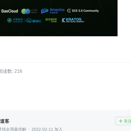
阅读数: 216
d 道客
关

寻找全局最优解
2022-02-11 加入