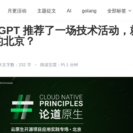
全部标签

月更活动
主题征文
AI
golang
atGPT 推荐了一场技术活动，
penHarmony
算法
学习方法
Web3.0
高
的北京？
程序员
运维
深度思考
低代码
redis
本文字数：232 字
阅读完需：约 1 分钟