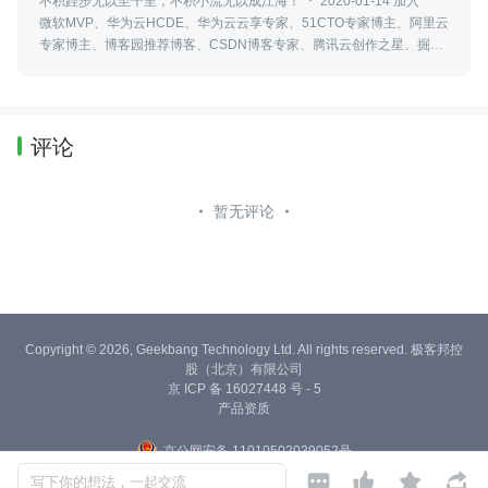
不积跬步无以至千里，不积小流无以成江海！
2020-01-14 加入
微软MVP、华为云HCDE、华为云云享专家、51CTO专家博主、阿里云
专家博主、博客园推荐博客、CSDN博客专家、腾讯云创作之星、掘金
优秀创作者，一个热爱开源的全栈软件工程师，擅长C#、.NET、Vue
等相关技术开发。
评论
暂无评论
Copyright © 2026, Geekbang Technology Ltd. All rights reserved. 极客邦控
股（北京）有限公司
京 ICP 备 16027448 号 - 5
产品资质
京公网安备 11010502039052号




写下你的想法，一起交流