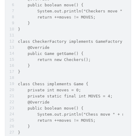
    public boolean move() {
        System.out.println("Checkers move " + mo
        return ++moves != MOVES;
    }
}
class CheckerFactory implements GameFactory {
    @Override
    public Game getGame() {
        return new Checkers();
    }
}
class Chess implements Game {
    private int moves = 0;
    private static final int MOVES = 4;
    @Override
    public boolean move() {
        System.out.println("Chess move " + moves
        return ++moves != MOVES;
    }
}