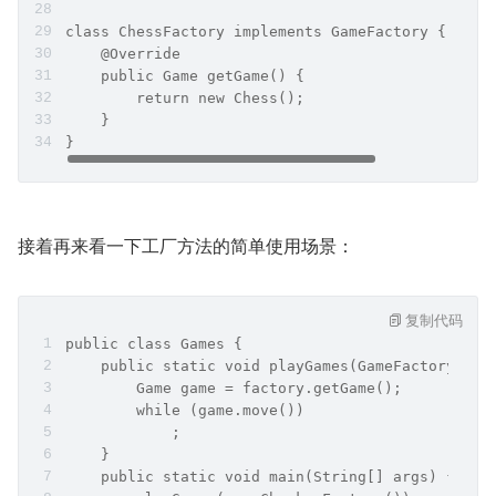
class ChessFactory implements GameFactory {
    @Override
    public Game getGame() {
        return new Chess();
    }
}
接着再来看一下工厂方法的简单使用场景：
复制代码
public class Games {
    public static void playGames(GameFactory fac
        Game game = factory.getGame();
        while (game.move())
            ;
    }
    public static void main(String[] args) {