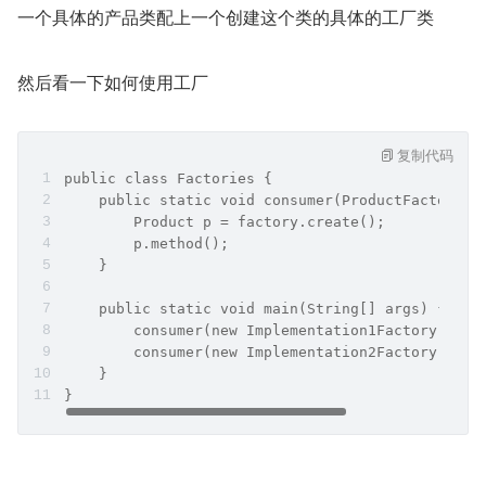
一个具体的产品类配上一个创建这个类的具体的工厂类
然后看一下如何使用工厂
复制代码
public class Factories {
    public static void consumer(ProductFactory f
        Product p = factory.create();
        p.method();
    }
    public static void main(String[] args) {
        consumer(new Implementation1Factory());
        consumer(new Implementation2Factory());
    }
}