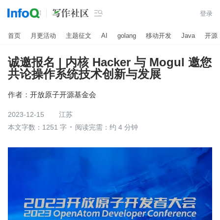

登录
首页
月更活动
主题征文
AI
golang
移动开发
Java
开源
诚邀报名 | 内核 Hacker 与 Mogul 邀您
共论操作系统技术创新与发展
作者：
开放原子开源基金会
2023-12-15
江苏
本文字数：1251 字
阅读完需：约 4 分钟