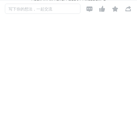




操作系统技术创新与发展分论坛
写下你的想法，一起交流
2023.12.17
操作系统作为计算机系统的核心，承担着链接硬件、数据
库、中间件及应用软件的重要角色，它是信息技术领域的基
石与灵魂。为了构建一个繁荣发展的操作系统生态，并确保
我国数字技术基础的自立自强，我们需要不断推动创新，加
强合作与联合，以实现技术与应用的全面突破。
在当前人工智能和物联网技术迅猛发展的背景下，操作系统
发展和挑战是什么？对于开发者而言，面临技术变革还有哪
些发展机遇？
一切尽在 2023 开放原子开发者大会【操作系统技术创新与