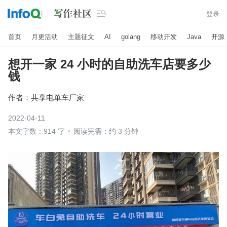

登录
首页
月更活动
主题征文
AI
golang
移动开发
Java
开源
想开一家 24 小时的自助洗车店要多少
钱
作者：
共享电单车厂家
2022-04-11
本文字数：914 字
阅读完需：约 3 分钟