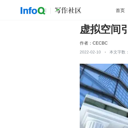
首页
虚拟空间
移动开发
Java
开源
架构
O
前端
AI
大数据
团队管理
作者：
CECBC
查看更多
2022-02-10
本文字数：
