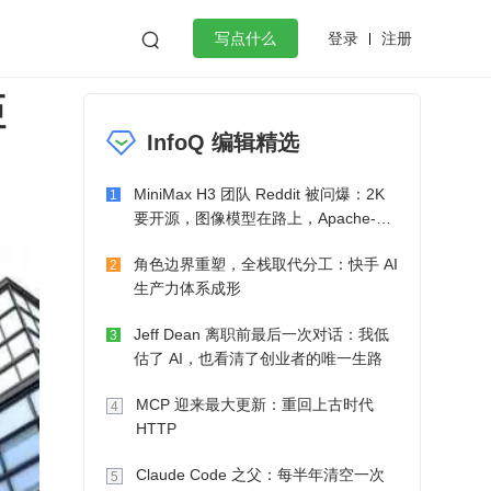
登录
注册

写点什么
距
效工作
数据库
Python
音视频
InfoQ 编辑精选
golang
微服务架构
flutter
MiniMax H3 团队 Reddit 被问爆：2K
1
要开源，图像模型在路上，Apache-2.0
也在考虑了
角色边界重塑，全栈取代分工：快手 AI
2
生产力体系成形
Jeff Dean 离职前最后一次对话：我低
3
估了 AI，也看清了创业者的唯一生路
MCP 迎来最大更新：重回上古时代
4
HTTP
Claude Code 之父：每半年清空一次
5