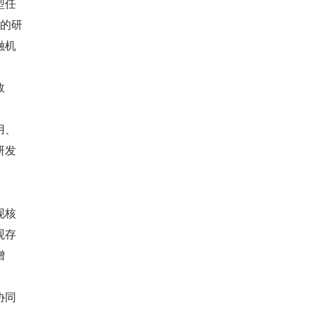
型任
术的研
融机
效
用、
研发
现核
观存
增
协同