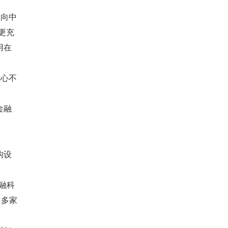
人向中
更充
用在
核心不
金融
构设
金融科
、多家