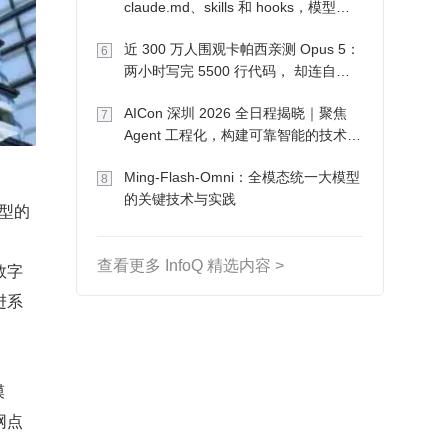
claude.md、skills 和 hooks，模型自
己会想办法
近 300 万人围观卡帕西亲测 Opus 5：
6
两小时写完 5500 行代码， 却连自己
写的游戏都玩不了
AICon 深圳 2026 全日程揭晓｜聚焦
7
Agent 工程化，构建可靠智能的技术路
径
Ming-Flash-Omni：全模态统一大模型
8
的关键技术与实践
转型的
查看更多 InfoQ 精选内容 >
数字
进系
模
网点