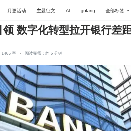
全部标签

月更活动
主题征文
AI
golang
引领 数字化转型拉开银行差
penHarmony
算法
学习方法
Web3.0
高
程序员
运维
深度思考
低代码
redis
1465 字
阅读完需：约 5 分钟