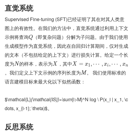
直觉系统
Supervised Fine-tuning (SFT)已经证明了其在对其人类意
图上的有效性。在我们的方法中，直觉系统通过利用上下文
示例将查询
（即复杂问题）分解为子问题。由于我们使用
Q
生成模型作为直觉系统，因此在自回归计算期间，仅对生成
的文本（不包括给定的上下文）进行损失计算。给定一个长
度为
的样本，表示为
，其中
=
,
⋯
,
,
⋯
,
N
X
X
x
x
x
1
i
n
。我们定义上下文示例的序列长度为
。 我们使用标准的
M
语言建模目标来最大化以下似然函数：
$\mathcal{L}
{\mathcal{IS}}=\sum
{i>M}^N log \ P(x_i | x_1, \c
dots, x_{i-1}; \theta)$。
反思系统