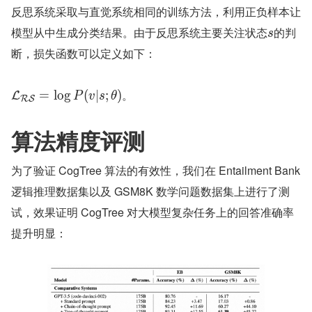
反思系统采取与直觉系统相同的训练方法，利用正负样本让
模型从中生成分类结果。由于反思系统主要关注状态
的判
s
断，损失函数可以定义如下：
。
=
lo
g
(
∣
;
)
L
P
v
s
θ
R
S
算法精度评测
为了验证 CogTree 算法的有效性，我们在 Entailment Bank 
逻辑推理数据集以及 GSM8K 数学问题数据集上进行了测
试，效果证明 CogTree 对大模型复杂任务上的回答准确率
提升明显：