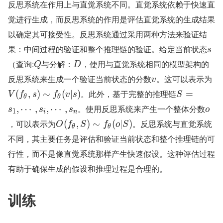
反思系统在作用上与直觉系统不同。直觉系统依赖于快速直
觉进行生成，而反思系统的作用是评估直觉系统的生成结果
以确定其可接受性。反思系统通过采用两种方法来验证结
果：中间过程的验证和整个推理链的验证。给定当前状态
s
（查询:
与分解：
，使用与直觉系统相同的模型架构的
Q
D
反思系统来生成一个验证当前状态的分数
。这可以表示为
v
。此外，基于完整的推理链
(
,
)
∼
(
∣
)
=
V
f
s
f
v
s
S
θ
θ
。使用反思系统来产生一个整体分数
,
⋯
,
,
⋯
,
s
s
s
o
1
i
n
，可以表示为
。反思系统与直觉系统
(
,
)
∼
(
∣
)
O
f
S
f
o
S
θ
θ
不同，其主要任务是评估和验证当前状态和整个推理链的可
行性，而不是像直觉系统那样产生快速假设。这种评估过程
有助于确保生成的假设和推理过程是合理的。
训练