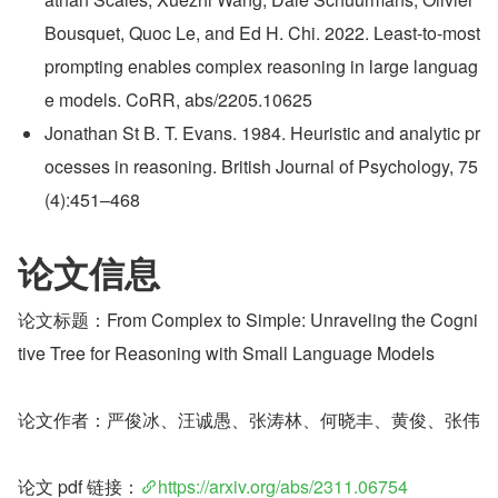
Bousquet, Quoc Le, and Ed H. Chi. 2022. Least-to-most 
prompting enables complex reasoning in large languag
e models. CoRR, abs/2205.10625
Jonathan St B. T. Evans. 1984. Heuristic and analytic pr
ocesses in reasoning. British Journal of Psychology, 75
(4):451–468
论文信息
论文标题：From Complex to Simple: Unraveling the Cogni
tive Tree for Reasoning with Small Language Models
论文作者：严俊冰、汪诚愚、张涛林、何晓丰、黄俊、张伟
论文 pdf 链接：
https://arxiv.org/abs/2311.06754