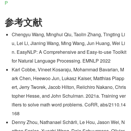
P
参考文献
Chengyu Wang, Minghui Qiu, Taolin Zhang, Tingting Li
u, Lei Li, Jianing Wang, Ming Wang, Jun Huang, Wei Li
n. EasyNLP: A Comprehensive and Easy-to-use Toolkit 
for Natural Language Processing. EMNLP 2022
Karl Cobbe, Vineet Kosaraju, Mohammad Bavarian, M
ark Chen, Heewoo Jun, Lukasz Kaiser, Matthias Plapp
ert, Jerry Tworek, Jacob Hilton, Reiichiro Nakano, Chris
topher Hesse, and John Schulman. 2021a. Training ver
ifiers to solve math word problems. CoRR, abs/2110.14
168
Denny Zhou, Nathanael Schärli, Le Hou, Jason Wei, N
athan Scales, Xuezhi Wang, Dale Schuurmans, Olivier 