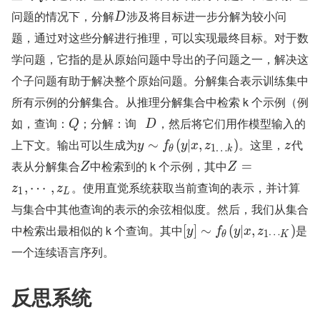
问题的情况下，分解
涉及将目标进一步分解为较小问
D
题，通过对这些分解进行推理，可以实现最终目标。对于数
学问题，它指的是从原始问题中导出的子问题之一，解决这
个子问题有助于解决整个原始问题。分解集合表示训练集中
所有示例的分解集合。从推理分解集合中检索 k 个示例（例
如，查询：
；分解：询   
，然后将它们用作模型输入的
Q
D
上下文。输出可以生成为
。这里，
代
∼
(
∣
,
)
y
f
y
x
z
z
1
…
θ
k
表从分解集合
中检索到的 k 个示例，其中
=
Z
Z
。使用直觉系统获取当前查询的表示，并计算
,
⋯
,
z
z
1
L
与集合中其他查询的表示的余弦相似度。然后，我们从集合
中检索出最相似的 k 个查询。其中
是
[
]
∼
(
∣
,
)
y
f
y
x
z
1
⋯
θ
K
一个连续语言序列。
反思系统