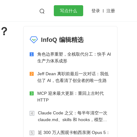
登录
注册

写点什么
？
效工作
数据库
Python
音视频
InfoQ 编辑精选
golang
微服务架构
flutter
角色边界重塑，全栈取代分工：快手 AI
1
生产力体系成形
Jeff Dean 离职前最后一次对话：我低
2
估了 AI，也看清了创业者的唯一生路
MCP 迎来最大更新：重回上古时代
3
HTTP
Claude Code 之父：每半年清空一次
4
claude.md、skills 和 hooks，模型自
己会想办法
近 300 万人围观卡帕西亲测 Opus 5：
5