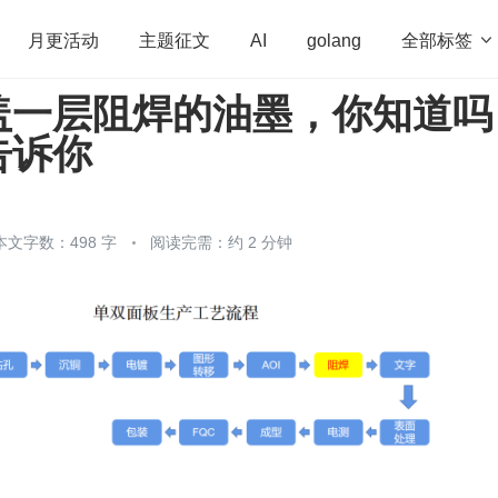
全部标签

月更活动
主题征文
AI
golang
盖一层阻焊的油墨，你知道吗
penHarmony
算法
学习方法
Web3.0
高
告诉你
程序员
运维
深度思考
低代码
redis
本文字数：498 字
阅读完需：约 2 分钟