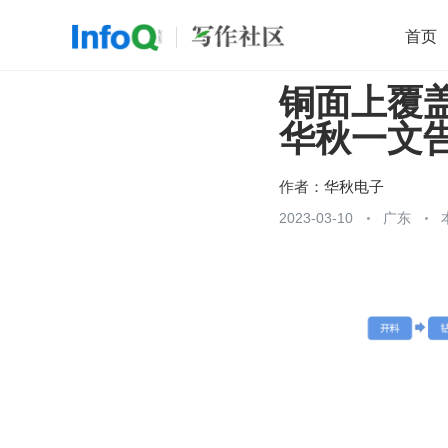
首页
铜面上覆
移动开发
Java
开源
架构
O
华秋一文
前端
AI
大数据
团队管理
查看更多

作者：
华秋电子
2023-03-10
广东