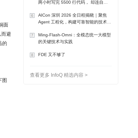
两小时写完 5500 行代码， 却连自己
写的游戏都玩不了
AICon 深圳 2026 全日程揭晓｜聚焦
6
Agent 工程化，构建可靠智能的技术路
铜面
径
从而避
Ming-Flash-Omni：全模态统一大模型
7
的关键技术与实践
品的
FDE 又不够了
8
查看更多 InfoQ 精选内容 >
下图