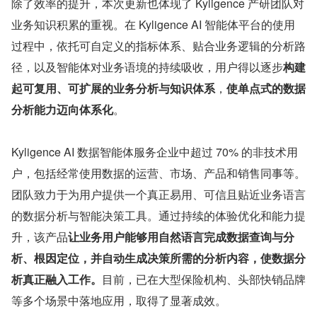
除了效率的提升，本次更新也体现了 Kyligence 产研团队对
业务知识积累的重视。在 Kyligence AI 智能体平台的使用
过程中，依托可自定义的指标体系、贴合业务逻辑的分析路
径，以及智能体对业务语境的持续吸收，用户得以逐步
构建
起可复用、可扩展的业务分析与知识体系
，
使单点式的数据
分析能力迈向体系化
。
Kyligence AI 数据智能体服务企业中超过 70% 的非技术用
户，包括经常使用数据的运营、市场、产品和销售同事等。
团队致力于为用户提供一个真正易用、可信且贴近业务语言
的数据分析与智能决策工具。通过持续的体验优化和能力提
升，该产品
让业务用户能够用自然语言完成数据查询与分
析、根因定位，并自动生成决策所需的分析内容，使数据分
析真正融入工作。
目前，已在大型保险机构、头部快销品牌
等多个场景中落地应用，取得了显著成效。