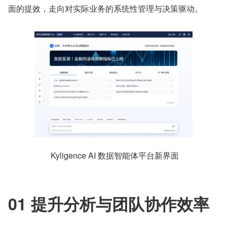
面的提效，走向对实际业务的系统性管理与决策驱动。
 Kyligence AI 数据智能体平台新界面
01 提升分析与团队协作效率