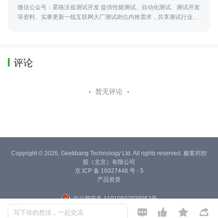
微信公众号：霍格沃兹测试开发 提供性能测试、自动化测试、测试开发
等资料、实事更新一线互联网大厂测试岗位内推需求，共享测试行业动
态及资讯，更可零距离接触众多业内大佬
评论
暂无评论
Copyright © 2026, Geekbang Technology Ltd. All rights reserved. 极客邦控
股（北京）有限公司
京 ICP 备 16027448 号 - 5
产品资质
京公网安备 11010502039052号




写下你的想法，一起交流