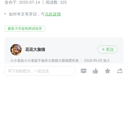
发布于: 2020-07-14
阅读数: 325
如对本文有异议，可
点此反馈
极客大学架构师训练营
花花大脸猫
关注

小小老鼠小小老鼠不偷米大脸猫大脸猫爱吃鱼
2018-05-03 加入
一个默默无闻的码农大叔。。。。




写下你的想法，一起交流
评论
暂无评论