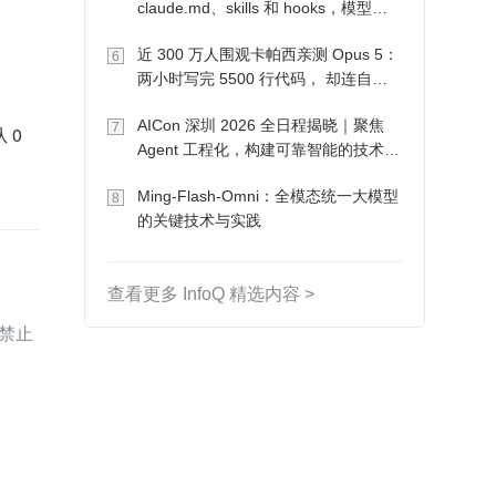
claude.md、skills 和 hooks，模型自
己会想办法
近 300 万人围观卡帕西亲测 Opus 5：
6
两小时写完 5500 行代码， 却连自己
写的游戏都玩不了
AICon 深圳 2026 全日程揭晓｜聚焦
7
0 
Agent 工程化，构建可靠智能的技术路
径
Ming-Flash-Omni：全模态统一大模型
8
的关键技术与实践
查看更多 InfoQ 精选内容 >
禁止