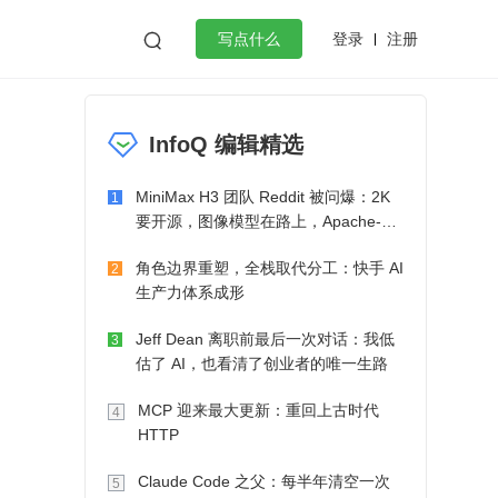
登录
注册

写点什么
效工作
数据库
Python
音视频
InfoQ 编辑精选
golang
微服务架构
flutter
MiniMax H3 团队 Reddit 被问爆：2K
1
要开源，图像模型在路上，Apache-2.0
也在考虑了
角色边界重塑，全栈取代分工：快手 AI
2
生产力体系成形
Jeff Dean 离职前最后一次对话：我低
3
估了 AI，也看清了创业者的唯一生路
MCP 迎来最大更新：重回上古时代
4
HTTP
Claude Code 之父：每半年清空一次
5