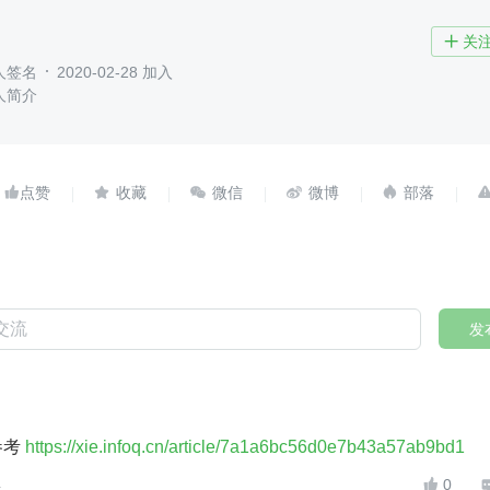
关

人签名
2020-02-28 加入
人简介





发
可参考
https://xie.infoq.cn/article/7a1a6bc56d0e7b43a57ab9bd1
4
0
