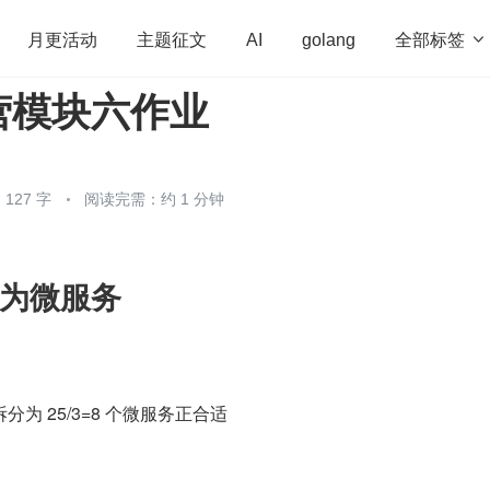
全部标签

月更活动
主题征文
AI
golang
营模块六作业
penHarmony
算法
学习方法
Web3.0
高
程序员
运维
深度思考
低代码
redis
127 字
阅读完需：约 1 分钟
为微服务
为 25/3=8 个微服务正合适