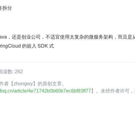
务拆分
 Java，还是创业公司，不适宜使用太复杂的微服务架构，而且是从 
gCloud 的嵌入 SDK 式
阅读数: 262
Q 作者【zhongwy】的原创文章。
.infoq.cn/article/4e71742b0b60b7ec6bf93ff77
】。未经作者许可，