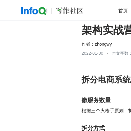
首页
架构实战
移动开发
Java
开源
架构
O
前端
AI
大数据
团队管理
作者：
zhongwy
查看更多
2022-01-30
本文字数：

拆分电商系统
微服务数量
根据三个火枪手原则，拆分
拆分方式