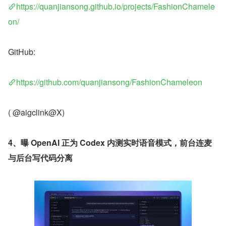
https://quanjiansong.github.io/projects/FashionChamele
on/
GitHub:
https://github.com/quanjiansong/FashionChameleon
( @aigclink@X)
4、曝 OpenAI 正为 Codex 内测实时语音模式，前台连麦
与后台写代码分离