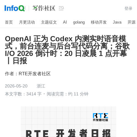

登录
首页
月更活动
主题征文
AI
golang
移动开发
Java
开源
OpenAI 正为 Codex 内测实时语音模
式，前台连麦与后台写代码分离；谷歌
I/O 2026 倒计时：20 日凌晨 1 点开幕
丨日报
作者：
RTE开发者社区
2026-05-20
浙江
本文字数：3414 字
阅读完需：约 11 分钟