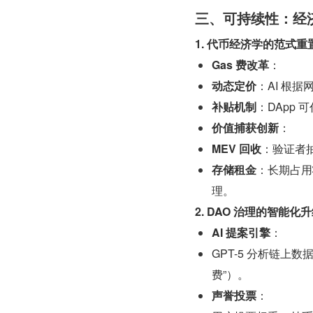
三、可持续性：经济
1. 代币经济学的范式重
Gas 费改革
：
动态定价
：AI 根据
补贴机制
：DApp 
价值捕获创新
：
MEV 回收
：验证者抽
存储租金
：长期占用状
理。
2. DAO 治理的智能化
AI 提案引擎
：
GPT-5 分析链上
费”）。
声誉投票
：