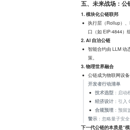
五、未来战场：公
1. 模块化公链联邦
执行层（Rollup）
口（如 EIP-484
2. AI 自治公链
智能合约由 LLM
策。
3. 物理世界融合
公链成为物联网设备
开发者行动清单
技术选型
：启动模块化
经济设计
：引入 
合规预埋
：预留监
警示
：忽略量子安全的
下一代公链的本质是“模