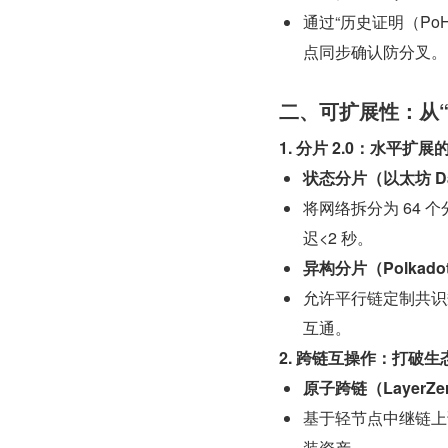
通过“历史证明（PoH
点同步确认防分叉。
二、可扩展性：从“
1. 分片 2.0：水平扩
状态分片（以太坊 Dan
将网络拆分为 64 
迟<2 秒。
异构分片（Polkadot
允许平行链定制共识规
互通。
2. 跨链互操作：打破生
原子跨链（LayerZe
基于轻节点中继链上证
装资产。