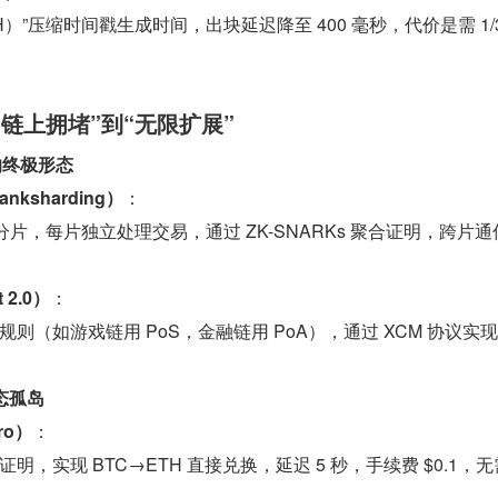
）”压缩时间戳生成时间，出块延迟降至 400 毫秒，代价是需 1/3
链上拥堵”到“无限扩展”
展的终极形态
ksharding）
：
个分片，每片独立处理交易，通过 ZK-SNARKs 聚合证明，跨片
 2.0）
：
则（如游戏链用 PoS，金融链用 PoA），通过 XCM 协议实
态孤岛
ro）
：
明，实现 BTC→ETH 直接兑换，延迟 5 秒，手续费 $0.1，