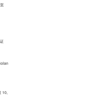
至 
验证
olan
10,