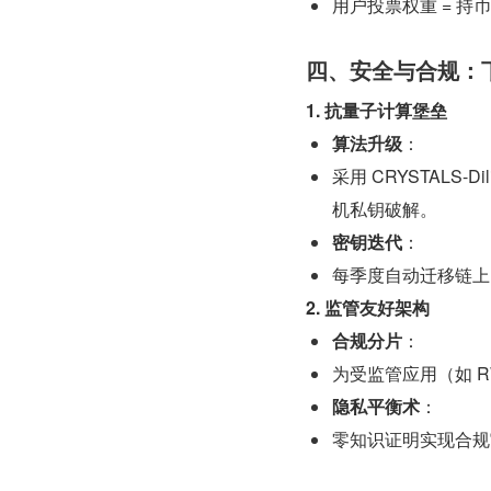
用户投票权重 = 持
四、安全与合规：
1. 抗量子计算堡垒
算法升级
：
采用 CRYSTALS-
机私钥破解。
密钥迭代
：
每季度自动迁移链上
2. 监管友好架构
合规分片
：
为受监管应用（如 R
隐私平衡术
：
零知识证明实现合规