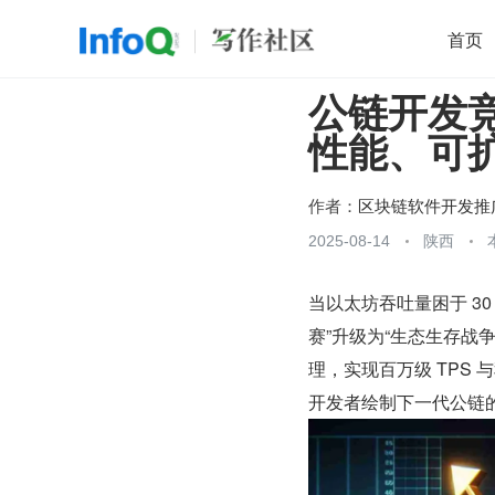
首页
公链开发
移动开发
Java
开源
架构
O
性能、可
前端
AI
大数据
团队管理
查看更多

作者：
区块链软件开发推
2025-08-14
陕西
当以太坊吞吐量困于 30
赛”升级为“生态生存战争
理，实现百万级 TPS
开发者绘制下一代公链