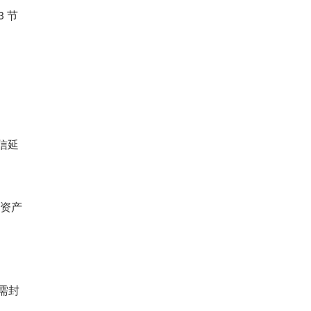
 节
通信延
现资产
无需封