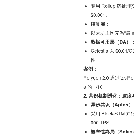
专用 Rollup 链处理
$0.001。
结算层
：
以太坊主网充当“最高法
数据可用层（DA）
Celestia 以 $
性。
案例
：
Polygon 2.0 通过“zk-
a 的 1/10。
2. 共识机制进化：速
异步共识（Aptos）
采用 Block-S
000 TPS。
概率性终局（Solan