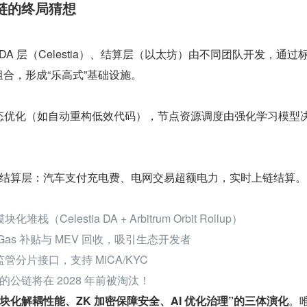
链的终局猜想
、DA 层（Celestia）、结算层（以太坊）由不同团队开发，通过
4）组合，形成“乐高式”基础设施。
 动态优化（如自动重构低效代码），节点资源调度由强化学习模型
结算层：汽车支付充电费、电网交易超额电力，实时上链结算。
堆栈（Celestia DA + Arbitrum Orbit Rollup）
Gas 补贴与 MEV 回收，吸引生态开发者
管分片接口，支持 MiCA/KYC
公链将在 2028 年前被淘汰！
块化解耦性能、ZK 加密保障安全、AI 优化治理”的三体演化
。