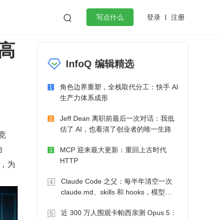
登录
注册

写点什么
高
效工作
数据库
Python
音视频
InfoQ 编辑精选
golang
微服务架构
flutter
角色边界重塑，全栈取代分工：快手 AI
1
生产力体系成形
Jeff Dean 离职前最后一次对话：我低
2
估了 AI，也看清了创业者的唯一生路
竞
治
MCP 迎来最大更新：重回上古时代
3
HTTP
径，为
Claude Code 之父：每半年清空一次
4
claude.md、skills 和 hooks，模型自
己会想办法
近 300 万人围观卡帕西亲测 Opus 5：
5