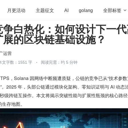
全部标签

月更活动
主题征文
AI
golang
竞争白热化：如何设计下一代
penHarmony
算法
学习方法
Web3.0
高
扩展的区块链基础设施？
程序员
运维
深度思考
低代码
redis
广运营
本文字数：1551 字
阅读完需：约 5 分钟
 TPS，Solana 因网络中断频遭质疑，公链的竞争已从“技术参数
”。2025 年，头部公链通过模块化架构、零知识证明与 AI 动态
 与秒级跨链互操作。本文将揭示突破性能与扩展性瓶颈的核心路
的生存地图。