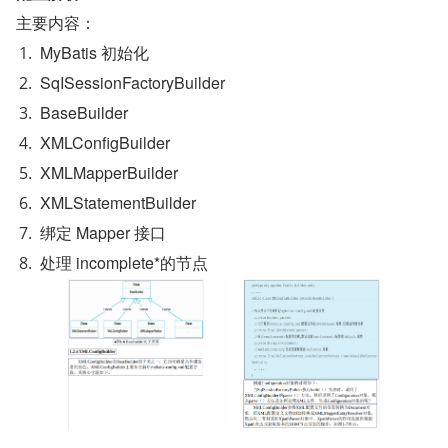
主要内容：
MyBatis 初始化
SqISessionFactoryBuilder
BaseBuilder
XMLConfigBuilder
XMLMapperBuilder
XMLStatementBuilder
绑定 Mapper 接口
处理 incomplete*的节点