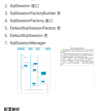
SqISession 接口
SqISessionFactoryBuilder 类
SqISessionFactony 接口
DefaultSqlSessionFactory 类
DefaultSqlSession 类
SqISessionManager
配置解析