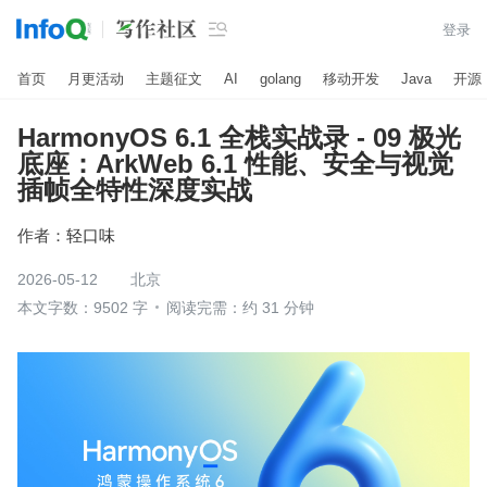

登录
首页
月更活动
主题征文
AI
golang
移动开发
Java
开源
HarmonyOS 6.1 全栈实战录 - 09 极光
底座：ArkWeb 6.1 性能、安全与视觉
插帧全特性深度实战
作者：
轻口味
2026-05-12
北京
本文字数：9502 字
阅读完需：约 31 分钟