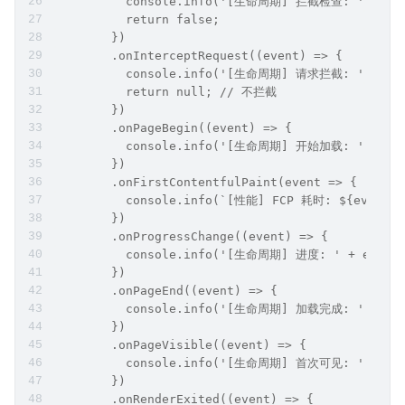
          console.info('[生命周期] 拦截检查: ' + even
          return false;
        })
        .onInterceptRequest((event) => {
          console.info('[生命周期] 请求拦截: ' + even
          return null; // 不拦截
        })
        .onPageBegin((event) => {
          console.info('[生命周期] 开始加载: ' + eve
        })
        .onFirstContentfulPaint(event => {
          console.info(`[性能] FCP 耗时: ${event?.f
        })
        .onProgressChange((event) => {
          console.info('[生命周期] 进度: ' + event?
        })
        .onPageEnd((event) => {
          console.info('[生命周期] 加载完成: ' + eve
        })
        .onPageVisible((event) => {
          console.info('[生命周期] 首次可见: ' + eve
        })
        .onRenderExited((event) => {