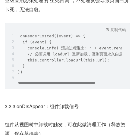
业级应用必须处理的"生死回调"，不处理就会导致页面白屏
卡死，无法自愈。
复制代码
.onRenderExited((event) => {
  if (event) {
    console.info('渲染进程退出: ' + event.renderExi
    // 必须调用 loadUrl 重新加载，否则页面永久白屏
    this.controller.loadUrl(this.url);
  }
})
3.2.3 onDisAppear：组件卸载信号
组件从视图树中卸载时触发，可在此做清理工作（释放资
源、保存草稿等）。