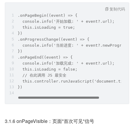
复制代码
.onPageBegin((event) => {
  console.info('开始加载: ' + event?.url);
  this.isLoading = true;
})
.onProgressChange((event) => {
  console.info('当前进度: ' + event?.newProgress +
})
.onPageEnd((event) => {
  console.info('加载完成: ' + event?.url);
  this.isLoading = false;
  // 在此调用 JS 最安全
  this.controller.runJavaScript('document.title'
})
3.1.6 onPageVisible：页面"首次可见"信号