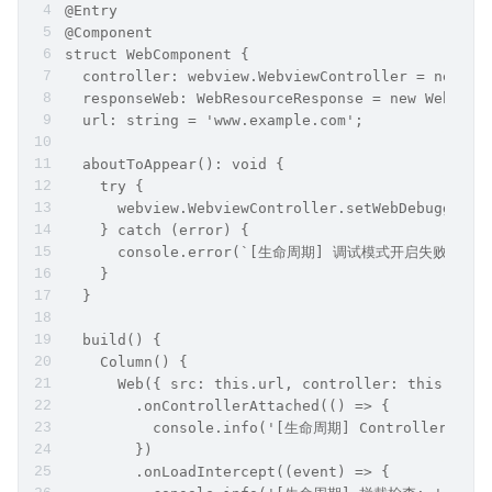
@Entry
@Component
struct WebComponent {
  controller: webview.WebviewController = new we
  responseWeb: WebResourceResponse = new WebReso
  url: string = 'www.example.com';
  aboutToAppear(): void {
    try {
      webview.WebviewController.setWebDebuggingA
    } catch (error) {
      console.error(`[生命周期] 调试模式开启失败: ${(err
    }
  }
  build() {
    Column() {
      Web({ src: this.url, controller: this.cont
        .onControllerAttached(() => {
          console.info('[生命周期] Controller
        })
        .onLoadIntercept((event) => {