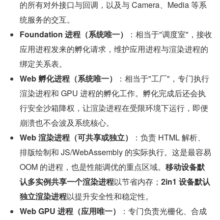
的所有对外接口与回调，以及与 Camera、Media 等系
统服务的交互。
Foundation 进程（系统唯一）
：相当于"调度室"，接收
应用进程发来的孵化请求，维护应用进程与渲染进程的
绑定关系表。
Web 孵化进程（系统唯一）
：相当于"工厂"，专门执行
渲染进程和 GPU 进程的孵化工作。孵化完成后还会执
行安全沙箱降权，让渲染进程在受限环境下运行，即便
崩溃也不会波及系统核心。
Web 渲染进程（可共享或独立）
：负责 HTML 解析、
排版绘制和 JS/WebAssembly 的实际执行。这是最容易 
OOM 的进程，也是性能调优的重点区域。
移动设备默
认多实例共享一个渲染进程
以节省内存；
2in1 设备默认
独立渲染进程
以提升安全性和稳定性。
Web GPU 进程（应用唯一）
：专门负责光栅化、合成