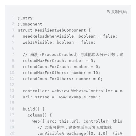
复制代码
@Entry
@Component
struct ResilientWebComponent {
  needReloadWhenVisible: boolean = false;
  webIsVisible: boolean = false;
  // 崩溃（ProcessCrashed）与其他原因分开计数，避免互
  reloadMaxForCrash: number = 5;
  reloadCountForCrash: number = 0;
  reloadMaxForOthers: number = 10;
  reloadCountForOthers: number = 0;
  controller: webview.WebviewController = new we
  url: string = 'www.example.com';
  build() {
    Column() {
      Web({ src: this.url, controller: this.cont
        // 监听可见性，避免在后台反复无效加载
        .onVisibleAreaChange([0, 1.0], (isVisibl