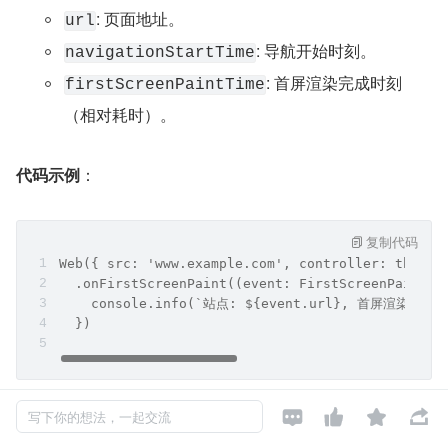
: 页面地址。
url
: 导航开始时刻。
navigationStartTime
: 首屏渲染完成时刻
firstScreenPaintTime
（相对耗时）。
代码示例
：
复制代码
Web({ src: 'www.example.com', controller: this.c
  .onFirstScreenPaint((event: FirstScreenPaint) 
    console.info(`站点: ${event.url}, 首屏渲染耗时: $
  })




写下你的想法，一起交流
4.3 白屏插帧接口 (Blankless Loading)