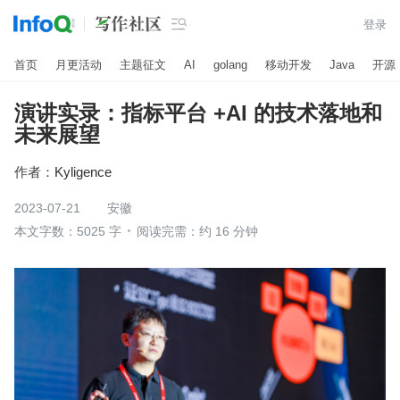

登录
首页
月更活动
主题征文
AI
golang
移动开发
Java
开源
演讲实录：指标平台 +AI 的技术落地和
未来展望
作者：
Kyligence
2023-07-21
安徽
本文字数：5025 字
阅读完需：约 16 分钟