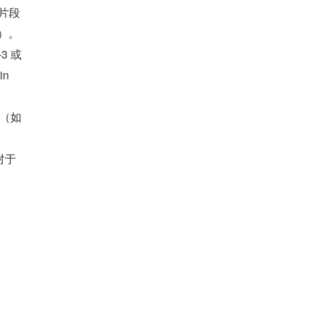
本片段
w）。
3 或 
in
如 
对于