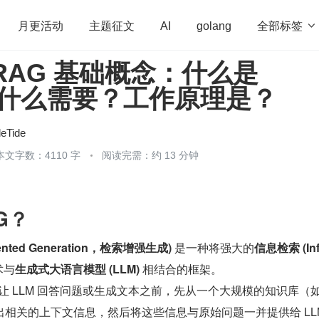
全部标签

月更活动
主题征文
AI
golang
RAG 基础概念：什么是
penHarmony
算法
学习方法
Web3.0
高
为什么需要？工作原理是？
程序员
运维
深度思考
低代码
redis
eTide
本文字数：4110 字
阅读完需：约 13 分钟
AG？
gmented Generation，检索增强生成)
 是一种将强大的
信息检索 (In
术与
生成式大语言模型 (LLM)
 相结合的框架。
在让 LLM 回答问题或生成文本之前，先从一个大规模的知识库（
相关的上下文信息，然后将这些信息与原始问题一并提供给 LL