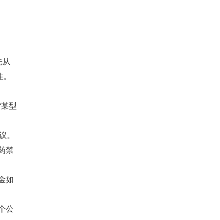
先从
性。
“某型
议。
药禁
金如
个公