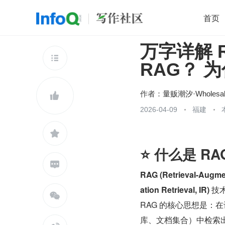
首页
万字详解 
移动开发
Java
开源
架构
O

RAG？ 
前端
AI
大数据
团队管理
查看更多

作者：
量贩潮汐·Wholesal

2026-04-09
福建

⭐️ 什么是 R

RAG (Retrieval-Au
ation Retrieval, IR)
 技

RAG 的核心思想是：
库、文档集合）中检索出