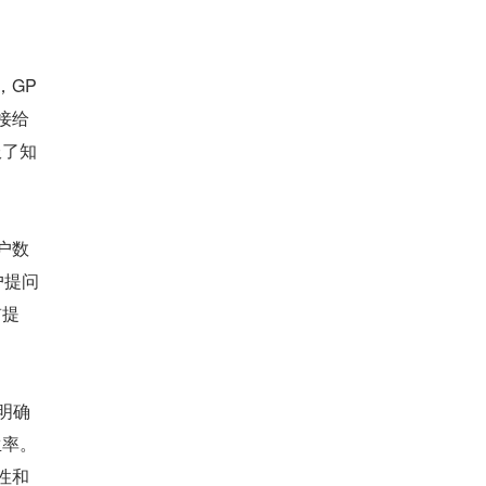
，GP
直接给
服了知
户数
户提问
前提
明确
生率。
性和