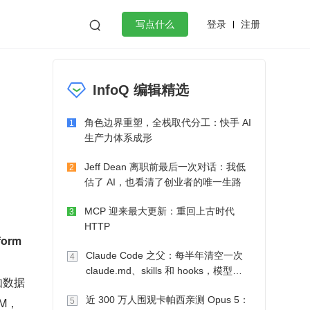
登录
注册

写点什么
效工作
数据库
Python
音视频
InfoQ 编辑精选
golang
微服务架构
flutter
角色边界重塑，全栈取代分工：快手 AI
1
生产力体系成形
Jeff Dean 离职前最后一次对话：我低
2
估了 AI，也看清了创业者的唯一生路
MCP 迎来最大更新：重回上古时代
3
HTTP
form
Claude Code 之父：每半年清空一次
4
claude.md、skills 和 hooks，模型自
如数据
己会想办法
近 300 万人围观卡帕西亲测 Opus 5：
M，
5