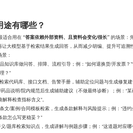
见用途有哪些？
最适合用在 
“答案依赖外部资料、且资料会变化/很长”
 的场景：
再让大模型基于检索结果生成回答，从而减少胡编、提升可追溯
场景：
品知识库做问答、排障、流程引导；例：“如何退换货/开发票？”
理？”
检索代码库、接口文档、告警手册，辅助定位问题与生成修复建
/药品说明/院内规范后生成辅助建议（不做最终诊断）；例：“某
南解释检查指标含义”。
条文/案例/合同模板检索，生成条款解释与风险提示；例：“违约
条款怎么写更稳妥？”
讲义/题库检索知识点，生成讲解与例题步骤；例：“这道题对应哪