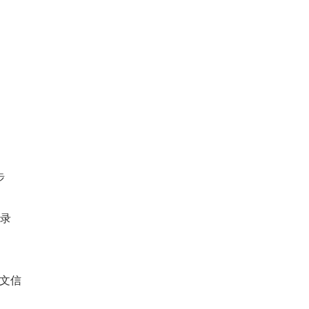
步
记录
文信