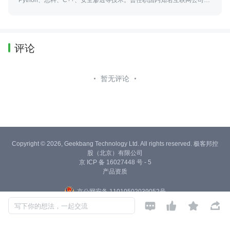
级运维架构师、运维总监。对基于Linux下开源程序Openstack、
Docker、K8S、DevOps、
评论
暂无评论
Copyright © 2026, Geekbang Technology Ltd. All rights reserved. 极客邦控
股（北京）有限公司
京 ICP 备 16027448 号 - 5
产品资质
京公网安备 11010502039052号




写下你的想法，一起交流