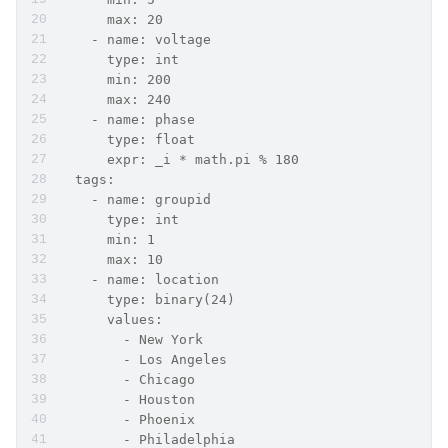
      max: 20
    - name: voltage
      type: int
      min: 200
      max: 240
    - name: phase
      type: float
      expr: _i * math.pi % 180
  tags:
    - name: groupid
      type: int
      min: 1
      max: 10
    - name: location
      type: binary(24)
      values:
        - New York
        - Los Angeles
        - Chicago
        - Houston
        - Phoenix
        - Philadelphia