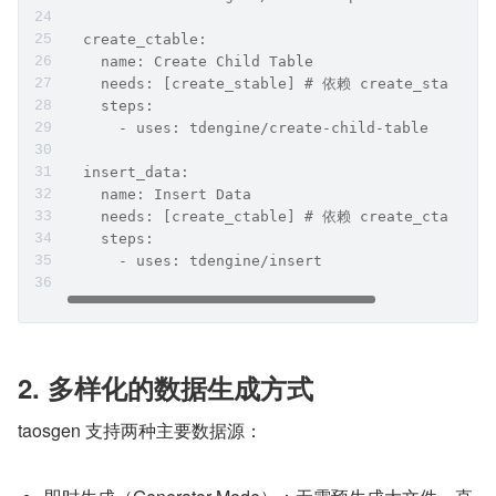
  create_ctable:
    name: Create Child Table
    needs: [create_stable] # 依赖 create_stable 
    steps:
      - uses: tdengine/create-child-table 
  insert_data:
    name: Insert Data
    needs: [create_ctable] # 依赖 create_ctable 
    steps:
      - uses: tdengine/insert
2. 多样化的数据生成方式
taosgen 支持两种主要数据源：