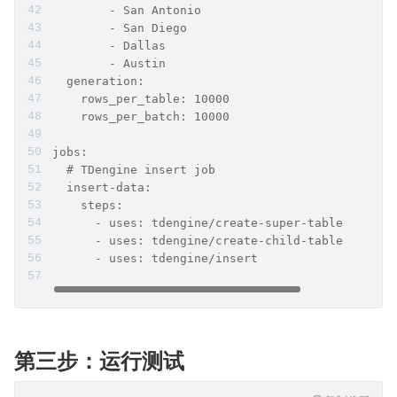
        - San Antonio
        - San Diego
        - Dallas
        - Austin
  generation:
    rows_per_table: 10000
    rows_per_batch: 10000
jobs:
  # TDengine insert job
  insert-data:
    steps:
      - uses: tdengine/create-super-table
      - uses: tdengine/create-child-table
      - uses: tdengine/insert
第三步：运行测试