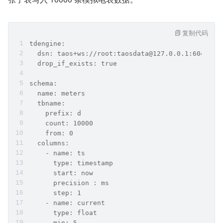
复制代码
tdengine:
  dsn: taos+ws://root:taosdata@127.0.0.1:6041/ts
  drop_if_exists: true
schema:
  name: meters
  tbname:
    prefix: d
    count: 10000
    from: 0
  columns:
    - name: ts
      type: timestamp
      start: now
      precision : ms
      step: 1
    - name: current
      type: float
      min: 5