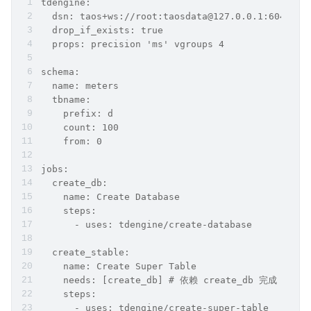
tdengine:
  dsn: taos+ws://root:taosdata@127.0.0.1:6041/ts
  drop_if_exists: true
  props: precision 'ms' vgroups 4
schema:
  name: meters
  tbname:
    prefix: d
    count: 100
    from: 0
jobs:
  create_db:
    name: Create Database
    steps:
      - uses: tdengine/create-database
  create_stable:
    name: Create Super Table
    needs: [create_db] # 依赖 create_db 完成
    steps:
      - uses: tdengine/create-super-table