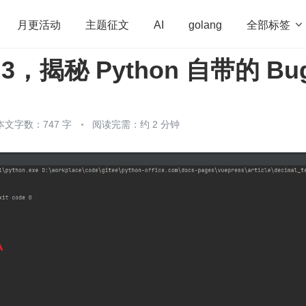
全部标签

月更活动
主题征文
AI
golang
≠0.3，揭秘 Python 自带的 Bu
penHarmony
算法
学习方法
Web3.0
高
程序员
运维
深度思考
低代码
redis
本文字数：747 字
阅读完需：约 2 分钟