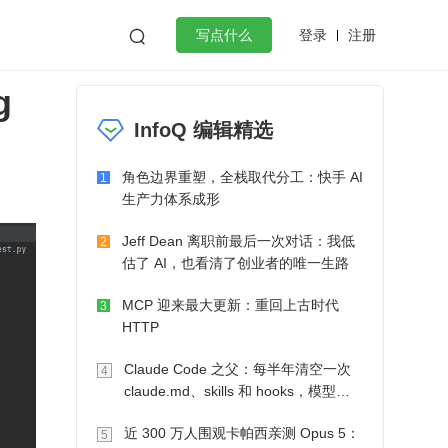
登录
注册

写点什么
g
效工作
数据库
Python
音视频
InfoQ 编辑精选
golang
微服务架构
flutter
角色边界重塑，全栈取代分工：快手 AI
1
生产力体系成形
Jeff Dean 离职前最后一次对话：我低
2
估了 AI，也看清了创业者的唯一生路
MCP 迎来最大更新：重回上古时代
3
HTTP
Claude Code 之父：每半年清空一次
4
claude.md、skills 和 hooks，模型自
己会想办法
近 300 万人围观卡帕西亲测 Opus 5：
5