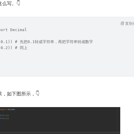
么写。👇
复制
port Decimal
str(0.1)) # 先把0.1转成字符串，再把字符串转成数字
(0.2)) # 同上
，如下图所示，👇