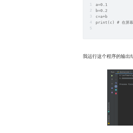
a=0.1
b=0.2
c=a+b
print(c) # 在
我运行这个程序的输出结