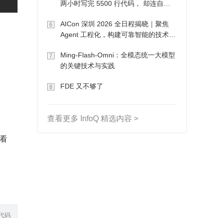
两小时写完 5500 行代码， 却连自己
写的游戏都玩不了
AICon 深圳 2026 全日程揭晓｜聚焦
6
Agent 工程化，构建可靠智能的技术路
径
Ming-Flash-Omni：全模态统一大模型
7
的关键技术与实践
FDE 又不够了
8
查看更多 InfoQ 精选内容 >
能看
代码