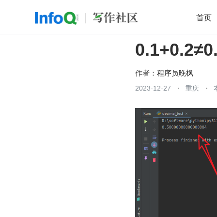
首页
0.1+0.2
移动开发
Java
开源
架构
O
前端
AI
大数据
团队管理
作者：
程序员晚枫
查看更多
2023-12-27
重庆
