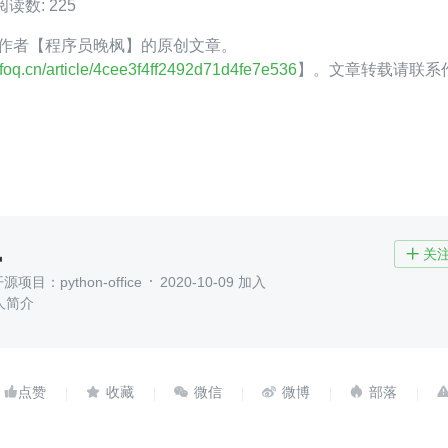
阅读数: 225
foQ 作者【程序员晚枫】的原创文章。
infoq.cn/article/4cee3f4ff2492d71d4fe7e536
】。文章转载请联系
枫
关

项目：python-office
2020-10-09 加入
人简介




