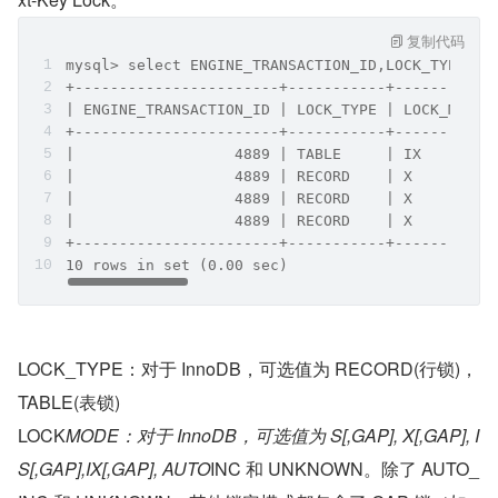
复制代码
mysql> select ENGINE_TRANSACTION_ID,LOCK_TYPE,L
+-----------------------+-----------+-----------
| ENGINE_TRANSACTION_ID | LOCK_TYPE | LOCK_MODE 
+-----------------------+-----------+-----------
|                  4889 | TABLE     | IX        
|                  4889 | RECORD    | X         
|                  4889 | RECORD    | X         
|                  4889 | RECORD    | X         
+-----------------------+-----------+-----------
10 rows in set (0.00 sec)
LOCK_TYPE：对于 InnoDB，可选值为 RECORD(行锁)， 
TABLE(表锁)
LOCK
MODE：对于 InnoDB，可选值为 S[,GAP], X[,GAP], I
S[,GAP],IX[,GAP], AUTO
INC 和 UNKNOWN。除了 AUTO_