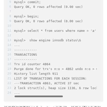
mysql> commit;
Query OK, 0 rows affected (0.00 sec)
mysql> begin;
Query OK, 0 rows affected (0.00 sec)
mysql> select * from users where name = 'a' for 
mysql>  show engine innodb status\G
...
------------
TRANSACTIONS
------------
Trx id counter 4864
Purge done for trx's n:o < 4862 undo n:o < 0 sta
History list length 911
LIST OF TRANSACTIONS FOR EACH SESSION:
---TRANSACTION 4863, ACTIVE 37 sec
2 lock struct(s), heap size 1136, 6 row lock(s
...