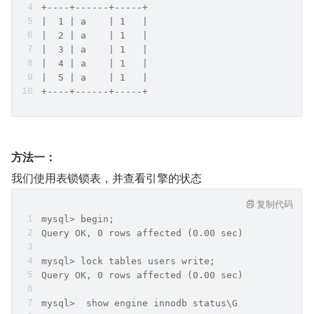
+----+------+-----+
|  1 | a    | 1   |
|  2 | a    | 1   |
|  3 | a    | 1   |
|  4 | a    | 1   |
|  5 | a    | 1   |
+----+------+-----+
方法一：
我们使用表锁锁表，并查看引擎的状态
复制代码
mysql> begin;
Query OK, 0 rows affected (0.00 sec)
mysql> lock tables users write;
Query OK, 0 rows affected (0.00 sec)
mysql>  show engine innodb status\G