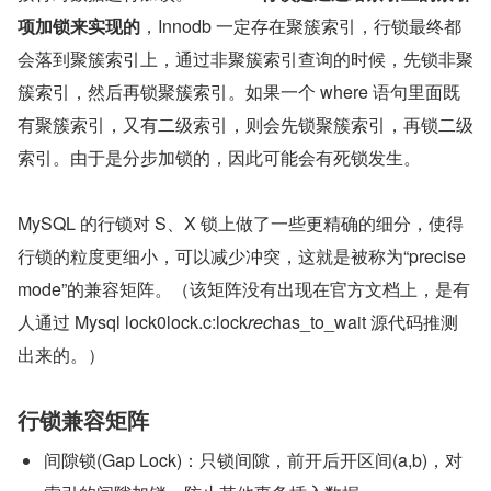
项加锁来实现的
，Innodb 一定存在聚簇索引，行锁最终都
会落到聚簇索引上，通过非聚簇索引查询的时候，先锁非聚
簇索引，然后再锁聚簇索引。如果一个 where 语句里面既
有聚簇索引，又有二级索引，则会先锁聚簇索引，再锁二级
索引。由于是分步加锁的，因此可能会有死锁发生。
MySQL 的行锁对 S、X 锁上做了一些更精确的细分，使得
行锁的粒度更细小，可以减少冲突，这就是被称为“precise 
mode”的兼容矩阵。（该矩阵没有出现在官方文档上，是有
人通过 Mysql lock0lock.c:lock
rec
has_to_wait 源代码推测
出来的。）
行锁兼容矩阵
间隙锁(Gap Lock)：只锁间隙，前开后开区间(a,b)，对