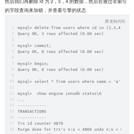
然后我们再删除 id 为 2，3，4 的数据，然后在通过非索引
的字段查询来加锁，并查看引擎的状态
复制代码
mysql> delete from users where id in (2,3,4);
Query OK, 3 rows affected (0.00 sec)
mysql> commit;
Query OK, 0 rows affected (0.00 sec)
mysql> begin;
Query OK, 0 rows affected (0.00 sec)
mysql> select * from users where name = 'a' for 
mysql>  show engine innodb status\G
...
------------
TRANSACTIONS
------------
Trx id counter 4870
Purge done for trx's n:o < 4869 undo n:o < 0 sta