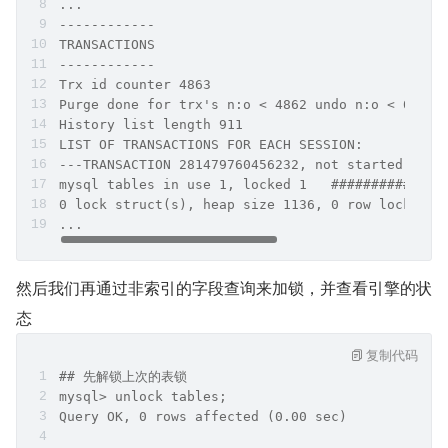
...
------------
TRANSACTIONS
------------
Trx id counter 4863
Purge done for trx's n:o < 4862 undo n:o < 0 sta
History list length 911
LIST OF TRANSACTIONS FOR EACH SESSION:
---TRANSACTION 281479760456232, not started
mysql tables in use 1, locked 1   ############
0 lock struct(s), heap size 1136, 0 row lock(s)
...
然后我们再通过非索引的字段查询来加锁，并查看引擎的状
态
复制代码
## 先解锁上次的表锁
mysql> unlock tables;
Query OK, 0 rows affected (0.00 sec)