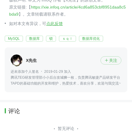
版权声明: 本文为 InfoQ 作者【X先生】的原创文章。
原文链接:【
https://xie.infoq.cn/article/4cd6a853cbf8951daa8c5
bda9
】。文章转载请联系作者。
如对本文有异议，可
点此反馈
MySQL
数据库
锁
ｓｑｌ
数据库优化
X先生
关注

还未添加个人签名
2019-01-29 加入
腾讯TEG研发管理部小小后台攻城狮一枚，负责腾讯敏捷产品研发平台
TAPD的基础功能的开发和维护，热爱技术，喜欢分享，欢迎与我交流~
评论
暂无评论