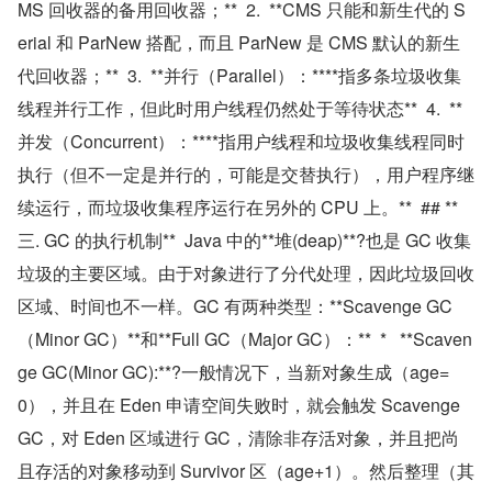
MS 回收器的备用回收器；**  2.  **CMS 只能和新生代的 S
erial 和 ParNew 搭配，而且 ParNew 是 CMS 默认的新生
代回收器；**  3.  **并行（Parallel）：****指多条垃圾收集
线程并行工作，但此时用户线程仍然处于等待状态**  4.  **
并发（Concurrent）：****指用户线程和垃圾收集线程同时
执行（但不一定是并行的，可能是交替执行），用户程序继
续运行，而垃圾收集程序运行在另外的 CPU 上。**  ## **
三. GC 的执行机制**  Java 中的**堆(deap)**?也是 GC 收集
垃圾的主要区域。由于对象进行了分代处理，因此垃圾回收
区域、时间也不一样。GC 有两种类型：**Scavenge GC
（Minor GC）**和**Full GC（Major GC）：**  *   **Scaven
ge GC(Minor GC):**?一般情况下，当新对象生成（age=
0），并且在 Eden 申请空间失败时，就会触发 Scavenge 
GC，对 Eden 区域进行 GC，清除非存活对象，并且把尚
且存活的对象移动到 Survivor 区（age+1）。然后整理（其