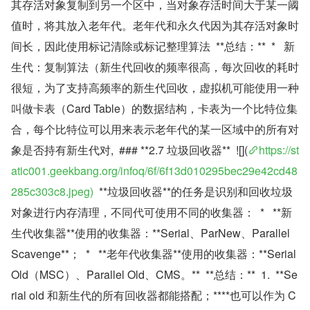
其存活对象复制到另一个区中，当对象存活时间大于某一阈
值时，将其放入老年代。老年代和永久代因为其存活对象时
间长，因此使用标记清除或标记整理算法  **总结：**  *   新
生代：复制算法（新生代回收的频率很高，每次回收的耗时
很短，为了支持高频率的新生代回收，虚拟机可能使用一种
叫做卡表（Card Table）的数据结构，卡表为一个比特位集
合，每个比特位可以用来表示老年代的某一区域中的所有对
象是否持有新生代对,  ### **2.7 垃圾回收器**  ![](
https://st
atic001.geekbang.org/infoq/6f/6f13d010295bec29e42cd48
285c303c8.jpeg)
  **垃圾回收器**的任务是识别和回收垃圾
对象进行内存清理，不同代可使用不同的收集器：  *   **新
生代收集器**使用的收集器：**Serial、ParNew、Parallel 
Scavenge**；  *   **老年代收集器**使用的收集器：**Serial 
Old（MSC）、Parallel Old、CMS。**  **总结：**  1.  **Se
rial old 和新生代的所有回收器都能搭配；****也可以作为 C