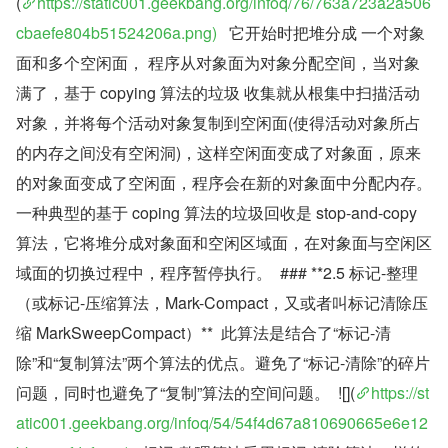
(
https://static001.geekbang.org/infoq/76/763a723a2a506
cbaefe804b51524206a.png)
   它开始时把堆分成 一个对象 
面和多个空闲面， 程序从对象面为对象分配空间，当对象
满了，基于 copying 算法的垃圾 收集就从根集中扫描活动
对象，并将每个活动对象复制到空闲面(使得活动对象所占
的内存之间没有空闲洞)，这样空闲面变成了对象面，原来
的对象面变成了空闲面，程序会在新的对象面中分配内存。
一种典型的基于 coping 算法的垃圾回收是 stop-and-copy 
算法，它将堆分成对象面和空闲区域面，在对象面与空闲区
域面的切换过程中，程序暂停执行。  ### **2.5 标记-整理
（或标记-压缩算法，Mark-Compact，又或者叫标记清除压
缩 MarkSweepCompact）**  此算法是结合了“标记-清
除”和“复制算法”两个算法的优点。避免了“标记-清除”的碎片
问题，同时也避免了“复制”算法的空间问题。  ![](
https://st
atic001.geekbang.org/infoq/54/54f4d67a810690665e6e12