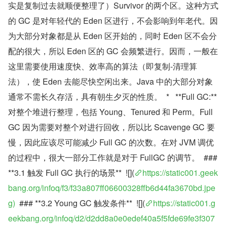
实是复制过去就顺便整理了）Survivor 的两个区。这种方式
的 GC 是对年轻代的 Eden 区进行，不会影响到年老代。因
为大部分对象都是从 Eden 区开始的，同时 Eden 区不会分
配的很大，所以 Eden 区的 GC 会频繁进行。因而，一般在
这里需要使用速度快、效率高的算法（即复制-清理算
法），使 Eden 去能尽快空闲出来。Java 中的大部分对象
通常不需长久存活，具有朝生夕灭的性质。  *   **Full GC:**
对整个堆进行整理，包括 Young、Tenured 和 Perm。Full 
GC 因为需要对整个对进行回收，所以比 Scavenge GC 要
慢，因此应该尽可能减少 Full GC 的次数。在对 JVM 调优
的过程中，很大一部分工作就是对于 FullGC 的调节。  ### 
**3.1 触发 Full GC 执行的场景**  ![](
https://static001.geek
bang.org/infoq/f3/f33a807ff06600328ffb6d44fa3670bd.jpe
g)
  ### **3.2 Young GC 触发条件**  ![](
https://static001.g
eekbang.org/infoq/d2/d2dd8a0e0edef40a5f5fde69fe3f307