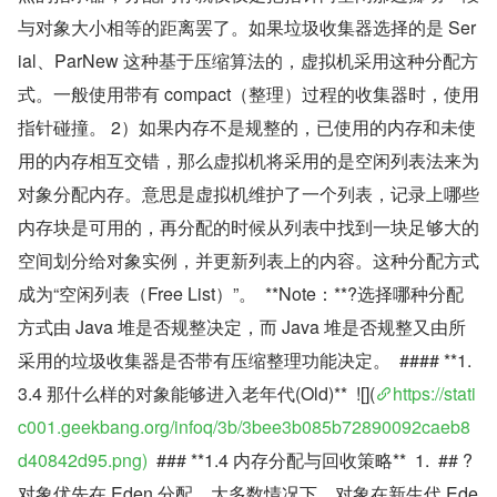
与对象大小相等的距离罢了。如果垃圾收集器选择的是 Ser
ial、ParNew 这种基于压缩算法的，虚拟机采用这种分配方
式。一般使用带有 compact（整理）过程的收集器时，使用
指针碰撞。 2）如果内存不是规整的，已使用的内存和未使
用的内存相互交错，那么虚拟机将采用的是空闲列表法来为
对象分配内存。意思是虚拟机维护了一个列表，记录上哪些
内存块是可用的，再分配的时候从列表中找到一块足够大的
空间划分给对象实例，并更新列表上的内容。这种分配方式
成为“空闲列表（Free List）”。  **Note：**?选择哪种分配
方式由 Java 堆是否规整决定，而 Java 堆是否规整又由所
采用的垃圾收集器是否带有压缩整理功能决定。  #### **1.
3.4 那什么样的对象能够进入老年代(Old)**  ![](
https://stati
c001.geekbang.org/infoq/3b/3bee3b085b72890092caeb8
d40842d95.png)
  ### **1.4 内存分配与回收策略**  1.  ## ?
对象优先在 Eden 分配，大多数情况下，对象在新生代 Ede