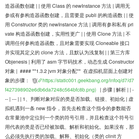
造器函数创建 | | 使用 Class 的 newInstance 方法 | 调用无
参或有参构造器函数创建，且需要是 publi 的构造函数 | | 使
用 Constructor 类的 newInstance 方法 | 调用有参和私有 pri
vate 构造器函数创建，实用性更广 | | 使用 Clone 方法 | 不
调用任何参构造器函数，且对象需要实现 Cloneable 接口
并实现其定义的 clone 方法，且默认为浅复制 | | 第三方库 
Objenesis | 利用了 asm 字节码技术，动态生成 Constructor 
对象 |  #### **1.3.2 jvm 对象分配**  在虚拟机层面上创建对
象的步骤：  ![](
https://static001.geekbang.org/infoq/d7/d7
f427398902e6db6da7248c564bfc8b.png)
   | 步骤 | 解析 | | -
-- | --- | | 1、判断对象对应的类是否加载、链接、初始化 | 虚
拟机遇到一条 new 指令，首先去检查这个指令的参数能否
在常量池中定位到一个类的符号引用，并且检查这个符号引
用代表的类是否已经被加载、解析和初始化。如果没有，那
么必须先执行类的加载、解释、初始化（类的 clinit 方