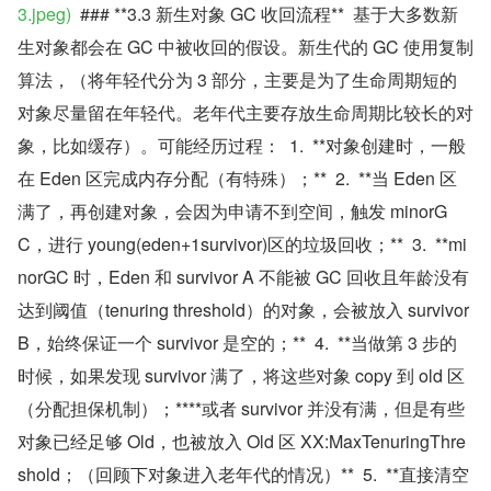
3.jpeg)
  ### **3.3 新生对象 GC 收回流程**  基于大多数新
生对象都会在 GC 中被收回的假设。新生代的 GC 使用复制
算法，（将年轻代分为 3 部分，主要是为了生命周期短的
对象尽量留在年轻代。老年代主要存放生命周期比较长的对
象，比如缓存）。可能经历过程：  1.  **对象创建时，一般
在 Eden 区完成内存分配（有特殊）；**  2.  **当 Eden 区
满了，再创建对象，会因为申请不到空间，触发 minorG
C，进行 young(eden+1survivor)区的垃圾回收；**  3.  **mi
norGC 时，Eden 和 survivor A 不能被 GC 回收且年龄没有
达到阈值（tenuring threshold）的对象，会被放入 survivor 
B，始终保证一个 survivor 是空的；**  4.  **当做第 3 步的
时候，如果发现 survivor 满了，将这些对象 copy 到 old 区
（分配担保机制）；****或者 survivor 并没有满，但是有些
对象已经足够 Old，也被放入 Old 区 XX:MaxTenuringThre
shold；（回顾下对象进入老年代的情况）**  5.  **直接清空 