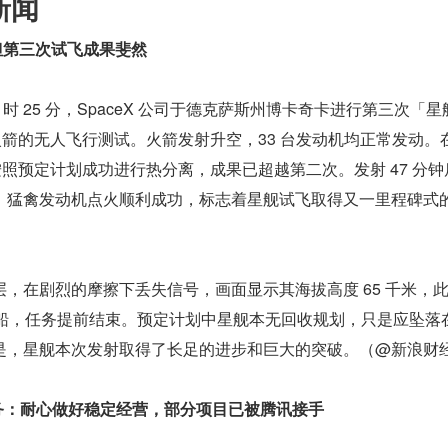
新闻
联，但第三次试飞成果斐然
早 8 时 25 分，SpaceX 公司于德克萨斯州博卡奇卡进行第三次「
运载火箭的无人飞行测试。火箭发射升空，33 台发动机均正常发动。
星舰按照预定计划成功进行热分离，成果已超越第二次。发射 47 分
，猛禽发动机点火顺利成功，标志着星舰试飞取得又一里程碑式
，在剧烈的摩擦下丢失信号，画面显示其海拔高度 65 千米，此
去飞船，任务提前结束。预定计划中星舰本无回收规划，只是应坠落
是，星舰本次发射取得了长足的进步和巨大的突破。（@新浪财
业务：耐心做好稳定经营，部分项目已被腾讯接手