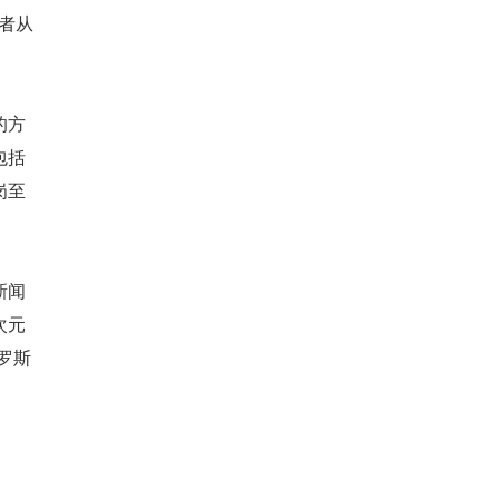
记者从
的方
包括
岗至
新闻
次元
罗斯