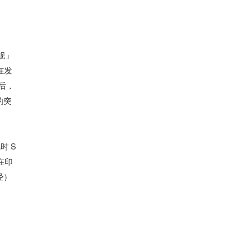
星舰」
在发
钟后，
的突
时 S
在印
经）