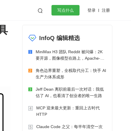
登录
注册

写点什么
具
效工作
数据库
Python
音视频
InfoQ 编辑精选
golang
微服务架构
flutter
MiniMax H3 团队 Reddit 被问爆：2K
1
要开源，图像模型在路上，Apache-2.0
也在考虑了
角色边界重塑，全栈取代分工：快手 AI
2
生产力体系成形
Jeff Dean 离职前最后一次对话：我低
3
估了 AI，也看清了创业者的唯一生路
MCP 迎来最大更新：重回上古时代
4
HTTP
Claude Code 之父：每半年清空一次
5