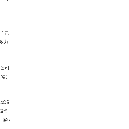
立自己
还致力
 公司
ng）
OS 
设备
 @c