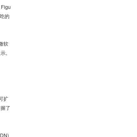
Figu
能吃的
、微软
展示。
，可扩
掌握了
DN)