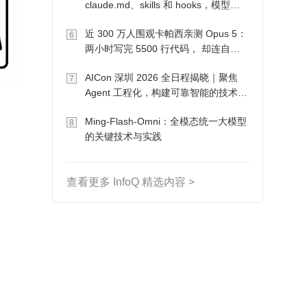
claude.md、skills 和 hooks，模型自
己会想办法
近 300 万人围观卡帕西亲测 Opus 5：
6
两小时写完 5500 行代码， 却连自己
写的游戏都玩不了
AICon 深圳 2026 全日程揭晓｜聚焦
7
Agent 工程化，构建可靠智能的技术路
径
Ming-Flash-Omni：全模态统一大模型
8
的关键技术与实践
查看更多 InfoQ 精选内容 >