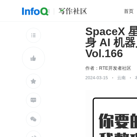
首页
Space
移动开发
Java
开源
架构
O

身 AI 机
前端
AI
大数据
团队管理
Vol.166
查看更多


作者：
RTE开发者社区
2024-03-15
云南


