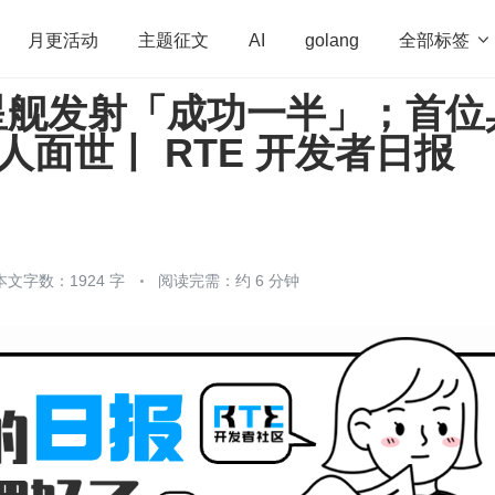
全部标签

月更活动
主题征文
AI
golang
X 星舰发射「成功一半」；首位
penHarmony
算法
学习方法
Web3.0
高
器人面世丨 RTE 开发者日报
程序员
运维
深度思考
低代码
redis
本文字数：1924 字
阅读完需：约 6 分钟