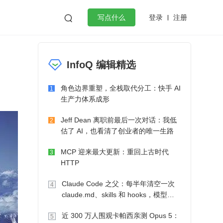
登录
注册

写点什么
效工作
数据库
Python
音视频
InfoQ 编辑精选
golang
微服务架构
flutter
角色边界重塑，全栈取代分工：快手 AI
1
生产力体系成形
Jeff Dean 离职前最后一次对话：我低
2
估了 AI，也看清了创业者的唯一生路
MCP 迎来最大更新：重回上古时代
3
HTTP
Claude Code 之父：每半年清空一次
4
claude.md、skills 和 hooks，模型自
己会想办法
近 300 万人围观卡帕西亲测 Opus 5：
5