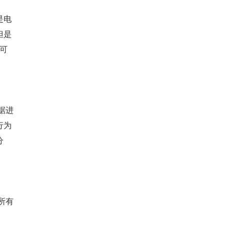
但是
可
行为
分