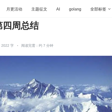
全部标签

月更活动
主题征文
AI
golang
第四周总结
penHarmony
算法
学习方法
Web3.0
高
程序员
运维
深度思考
低代码
redis
2022 字
阅读完需：约 7 分钟