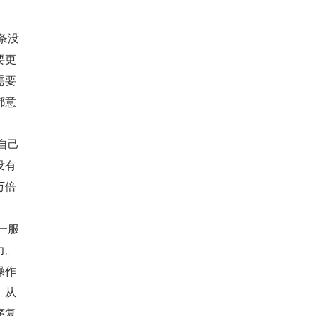
要更
需要
都意
没有
万倍
力。
操作
，从
序复