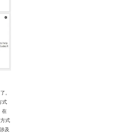
用了。
方式
，在
样的方式
共涉及