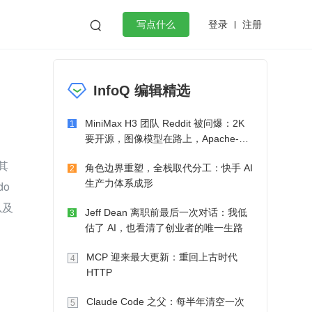
登录
注册

写点什么
效工作
数据库
Python
音视频
InfoQ 编辑精选
golang
微服务架构
flutter
MiniMax H3 团队 Reddit 被问爆：2K
1
要开源，图像模型在路上，Apache-2.0
也在考虑了
其
角色边界重塑，全栈取代分工：快手 AI
2
生产力体系成形
o
及 
Jeff Dean 离职前最后一次对话：我低
3
估了 AI，也看清了创业者的唯一生路
MCP 迎来最大更新：重回上古时代
4
HTTP
Claude Code 之父：每半年清空一次
5