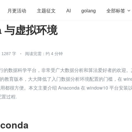
全部标签

月更活动
主题征文
AI
golang
da 与虚拟环境
penHarmony
算法
学习方法
Web3.0
高
程序员
运维
深度思考
低代码
redis
1287 字
阅读完需：约 4 分钟
一款流行的数据科学平台，非常受广大数据分析和算法爱好者的欢迎。
的教育版本，大大降低了入门数据分析环境配置的门槛，在 wind
上使用都很方便。本文主要介绍 Anaconda 在 window10 平台安装以
配置过程.
aconda