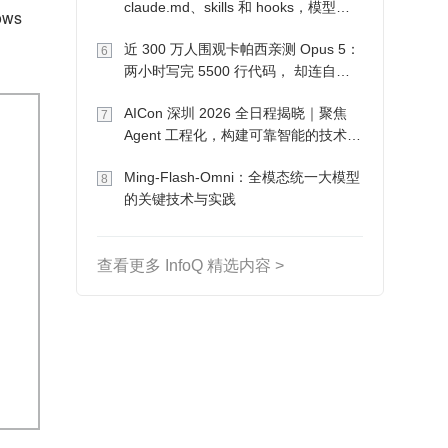
claude.md、skills 和 hooks，模型自
s 
己会想办法
近 300 万人围观卡帕西亲测 Opus 5：
6
两小时写完 5500 行代码， 却连自己
写的游戏都玩不了
AICon 深圳 2026 全日程揭晓｜聚焦
7
Agent 工程化，构建可靠智能的技术路
径
Ming-Flash-Omni：全模态统一大模型
8
的关键技术与实践
查看更多 InfoQ 精选内容 >