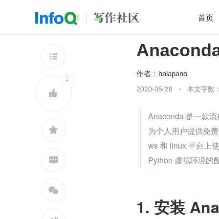
首页
Anacon
移动开发
Java
开源
架构
O

前端
AI
大数据
团队管理
作者：
halapano
1
查看更多
2020-05-28
本文字数：


Anaconda 是

为个人用户提供免费
ws 和 linux 平台
Python 虚拟环境的


1. 安装 An