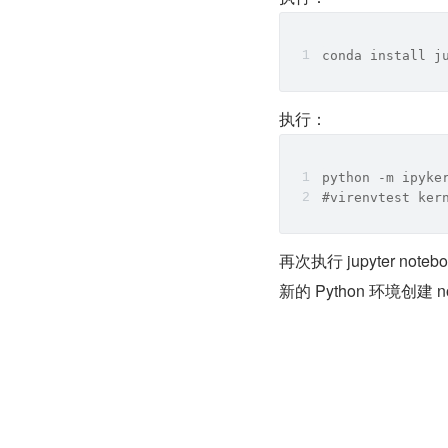
conda install j
执行：
python -m ipyke
#virenvtest 
再次执行 jupyter n
新的 Python 环境创建 no