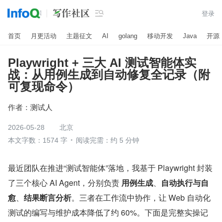

登录
首页
月更活动
主题征文
AI
golang
移动开发
Java
开源
Playwright + 三大 AI 测试智能体实
战：从用例生成到自动修复全记录（附
可复现命令）
作者：
测试人
2026-05-28
北京
本文字数：1574 字
阅读完需：约 5 分钟
最近团队在推进“测试智能体”落地，我基于 Playwright 封装
了三个核心 AI Agent，分别负责 
用例生成
、
自动执行与自
愈
、
结果断言分析
。三者在工作流中协作，让 Web 自动化
测试的编写与维护成本降低了约 60%。下面是完整实操记