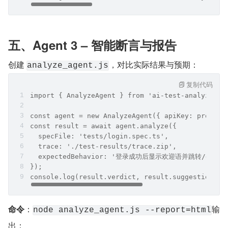
五、Agent 3 – 智能断言与报告
创建 
，对比实际结果与预期：
analyze_agent.js
复制代码
import { AnalyzeAgent } from 'ai-test-analyzer';
const agent = new AnalyzeAgent({ apiKey: process
const result = await agent.analyze({
  specFile: 'tests/login.spec.ts',
  trace: './test-results/trace.zip',
  expectedBehavior: '登录成功后显示欢迎语并跳转/dashbo
});
console.log(result.verdict, result.suggestions);
命令
：
输
node analyze_agent.js --report=html
出：