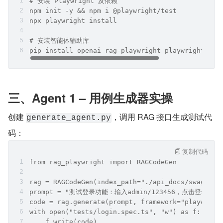
# 安装 Playwright 及依赖
npm init -y && npm i @playwright/test
npx playwright install
# 安装智能体辅助库
pip install openai rag-playwright playwright-aut
三、Agent 1 – 用例生成器实操
创建 
，调用 RAG 接口生成测试代
generate_agent.py
码：
复制代码
from rag_playwright import RAGCodeGen
rag = RAGCodeGen(index_path="./api_docs/swagger.
prompt = "测试登录功能：输入admin/123456，点击登录，应跳
code = rag.generate(prompt, framework="playwrigh
with open("tests/login.spec.ts", "w") as f:
    f.write(code)