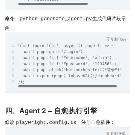
命令
：
生成代码片段示
python generate_agent.py
例：
复制代码
test('login test', async ({ page }) => {
  await page.goto('/login');
  await page.fill('#username', 'admin');
  await page.fill('#password', '123456');
  await page.click('button:has-text("登录")');
  await expect(page).toHaveURL('/dashboard');
});
四、Agent 2 – 自愈执行引擎
修改 
，注册自愈插件：
playwright.config.ts
复制代码