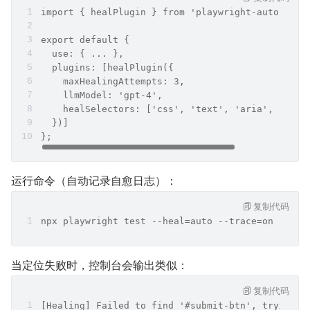
import { healPlugin } from 'playwright-auto-heal
export default {
  use: { ... },
  plugins: [healPlugin({
    maxHealingAttempts: 3,
    llmModel: 'gpt-4',
    healSelectors: ['css', 'text', 'aria', 'xpat
  })]
};
运行命令（自动记录自愈日志）：
复制代码
npx playwright test --heal=auto --trace=on
当定位失败时，控制台会输出类似：
复制代码
[Healing] Failed to find '#submit-btn', trying A