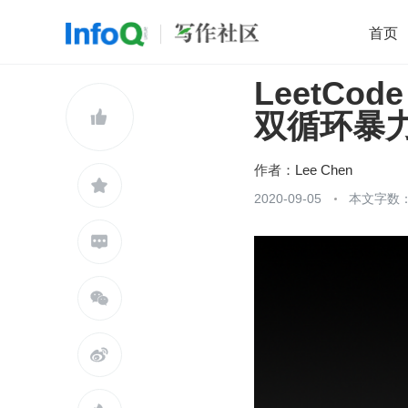
首页
LeetCo
移动开发
Java
开源
架构
O

双循环暴力，
前端
AI
大数据
团队管理
查看更多

作者：
Lee Chen

2020-09-05
本文字数：


