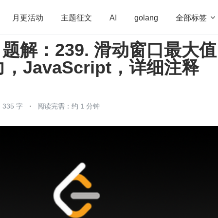
全部标签

月更活动
主题征文
AI
golang
de 题解：239. 滑动窗口最大
penHarmony
算法
学习方法
Web3.0
高
JavaScript，详细注释
程序员
运维
深度思考
低代码
redis
335 字
阅读完需：约 1 分钟