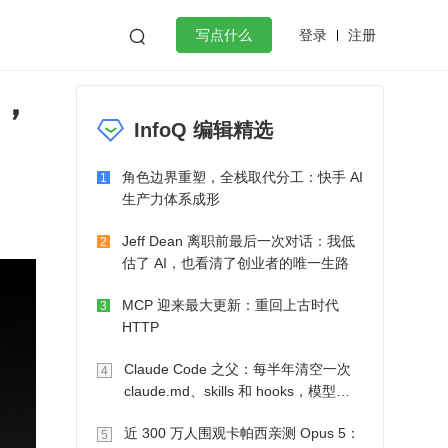
登录
注册

写点什么
值，
效工作
数据库
Python
音视频
InfoQ 编辑精选
golang
微服务架构
flutter
角色边界重塑，全栈取代分工：快手 AI
1
生产力体系成形
Jeff Dean 离职前最后一次对话：我低
2
估了 AI，也看清了创业者的唯一生路
MCP 迎来最大更新：重回上古时代
3
HTTP
Claude Code 之父：每半年清空一次
4
claude.md、skills 和 hooks，模型自
己会想办法
近 300 万人围观卡帕西亲测 Opus 5：
5