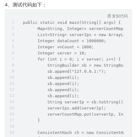
4、测试代码如下：
复制代码
  public static void main(String[] args) {
        Map<String, Integer> serverCountMap = ne
        List<String> serverIps = new ArrayList<>
        Integer dataCount = 1000000;
        Integer vnCount = 1000;
        Integer server = 10;
        for (int i = 0; i < server; i++) {
            StringBuilder sb = new StringBuilder
            sb.append("127.0.0.1:");
            sb.append(i);
            sb.append(i);
            sb.append(i);
            sb.append(i);
            String serverIp = sb.toString();
            serverIps.add(serverIp);
            serverCountMap.put(serverIp, Integer
        }
        ConsistentHash ch = new ConsistentHash(s