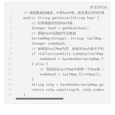
复制代码
    // 根据数据的健值，计算hash值，然后通过空间环查询服
    public String getServer(String key) {
        // 结算健值对应的Hash值
        Integer hash = getHash(key);
        // 获取hash后面的节点数据
        SortedMap<Integer, String> tailMap = has
        Integer nodeHash;
        // 如果该tailMap为空，则表示hash值大于列
        if (CollectionUtils.isEmpty(tailMap)) {
            nodeHash = hashAndServerIpMap.firstK
        } else {
            // 否则就去tailMap中的第一个key值，就是
            nodeHash = tailMap.firstKey();
        }
        String vnIp = hashAndServerIpMap.get(nod
        return vnIp.substring(0, vnIp.indexOf("&
    }