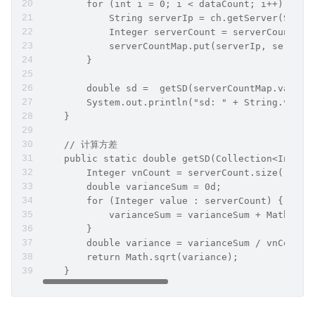
        for (int i = 0; i < dataCount; i++) {
            String serverIp = ch.getServer(Strin
            Integer serverCount = serverCountMap
            serverCountMap.put(serverIp, serverC
        }
        double sd =  getSD(serverCountMap.values
        System.out.println("sd: " + String.value
    }
    // 计算方差
    public static double getSD(Collection<Intege
        Integer vnCount = serverCount.size();
        double varianceSum = 0d;
        for (Integer value : serverCount) {
            varianceSum = varianceSum + Math.pow
        }
        double variance = varianceSum / vnCount;
        return Math.sqrt(variance);
    }