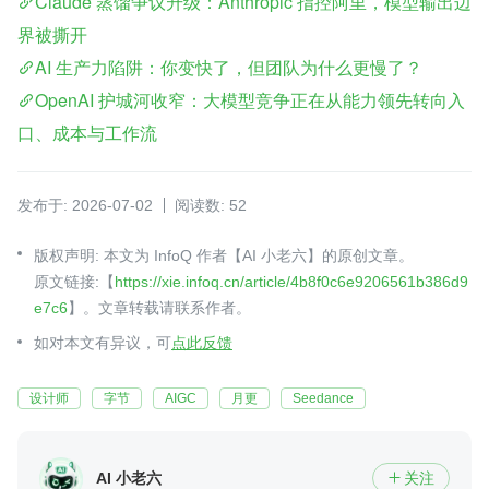
Claude 蒸馏争议升级：Anthropic 指控阿里，模型输出边
界被撕开
AI 生产力陷阱：你变快了，但团队为什么更慢了？
OpenAI 护城河收窄：大模型竞争正在从能力领先转向入
口、成本与工作流
发布于: 2026-07-02
阅读数: 52
版权声明: 本文为 InfoQ 作者【AI 小老六】的原创文章。
原文链接:【
https://xie.infoq.cn/article/4b8f0c6e9206561b386d9
e7c6
】。文章转载请联系作者。
如对本文有异议，可
点此反馈
设计师
字节
AIGC
月更
Seedance
AI 小老六
关注
