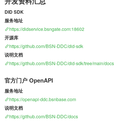
开发资料汇总
DID SDK
服务地址
https://didservice.bsngate.com:18602
开源库
https://github.com/BSN-DDC/did-sdk
说明文档
https://github.com/BSN-DDC/did-sdk/tree/main/docs
官方门户 OpenAPI
服务地址
https://openapi-ddc.bsnbase.com
说明文档
https://github.com/BSN-DDC/docs