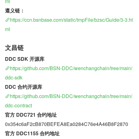
ml
遵义链：
https://ccn.bsnbase.com/static/tmpFile/bzsc/Guide/3-3.ht
ml
文昌链
DDC SDK 开源库
https://github.com/BSN-DDC/wenchangchain/tree/main/
ddc-sdk
DDC 合约开源库
https://github.com/BSN-DDC/wenchangchain/tree/main/
ddc-contract
官方 DDC721 合约地址
0x354c6aF2cB870BEFEA8Ea0284C76e4A46B8F2870
官方 DDC1155 合约地址