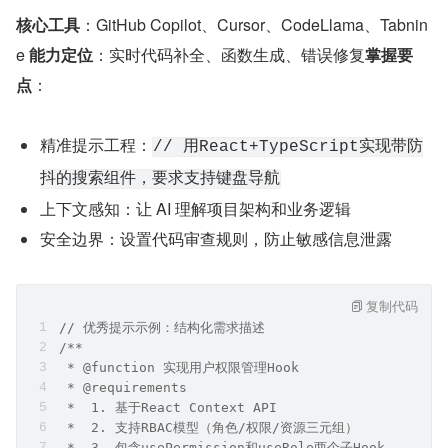
核心工具
：GitHub Copilot、Cursor、CodeLlama、Tabnin
e 
能力定位
：实时代码补全、函数生成、错误修复
掌握要
点
：
精准提示工程：
// 用React+TypeScript实现带防
抖的搜索组件，要求支持键盘导航
上下文感知：让 AI 理解项目架构和业务逻辑
安全边界：设置代码审查规则，防止敏感信息泄露
复制代码
// 优秀提示示例：结构化需求描述
/**
 * @function 实现用户权限管理Hook
 * @requirements 
 *  1. 基于React Context API
 *  2. 支持RBAC模型（角色/权限/资源三元组）
 *  3. 包含usePermission和useRole两个子Hook