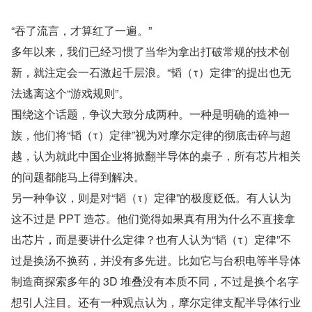
“吞了流言，才算红了一遍。”
多年以来，我们已经习惯了当华为拿出打破常规的技术创
新，就注定会一石激起千层浪。“韬（τ）定律”的提出也无
法逃离这个“游戏规则”。
围绕这个话题，争议大致分成两种。一种是明确的造神一
族，他们将“韬（τ）定律”视为对摩尔定律的彻底击碎与超
越，认为就此中国企业将掀翻半导体的桌子，所有芯片相关
的问题都能马上得到解决。
另一种争议，则是对“韬（τ）定律”的极度贬低。有人认为
这不过是 PPT 造芯。他们觉得如果真有用为什么不直接拿
出芯片，而是要讲什么定律？也有人认为“韬（τ）定律”不
过是换汤不换药，并没有多先进。比如它与台积电等半导体
制造商探索多年的 3D 堆叠没有本质不同，不过是换个名字
想引人注目。还有一种观点认为，摩尔定律支配半导体行业