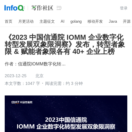

登录
首页
月更活动
主题征文
AI
golang
移动开发
Java
开源
《2023 中国信通院 IOMM 企业数字化
转型发展双象限洞察》发布，转型者象
限 & 赋能者象限各有 40+ 企业上榜
作者：
信通院IOMM数字化转型团队
2023-12-25
北京
本文字数：1047 字
阅读完需：约 3 分钟