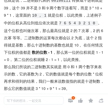
也就是说，二进制数代表的 
 转换成十进制就是 
00100111
39，这个 39 并不是 3 和 9 两个数字连着写，而是 3 * 10 + 
9 * 1，这里面的 
 就是位权，以此类推，上述例子
10 , 1
中的位权从高位到低位依次就是 
。
7 6 5 4 3 2 1 0 
这个位权也叫做次幂，那么最高位就是 2 的 7 次幂，2 的 6 
次幂 等等。二进制数的运算每次都会以 2 为底，这个 2 指
得就是基数，那么十进制数的基数也就是 10 。在任何情况
下位权的值都是 
数的位数 - 1
，那么第一位的位权就是 1 - 1 
= 0， 第二位的位权就睡 2 - 1 = 1，以此类推。
那么我们所说的二进制数其实就是 用 0 和 1 两个数字来表
示的数，它的基数为 2，它的数值就是每个数的位数 * 位权
再求和得到的结果，我们一般来说数值指的就是十进制数，
那么它的数值就是 3 * 10 + 9 * 1 = 39。
3




写下你的想法，一起交流
移位运算和乘除的关系