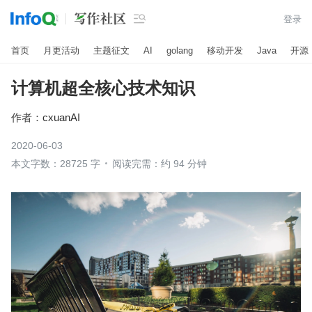

登录
首页
月更活动
主题征文
AI
golang
移动开发
Java
开源
计算机超全核心技术知识
作者：
cxuanAI
2020-06-03
本文字数：28725 字
阅读完需：约 94 分钟