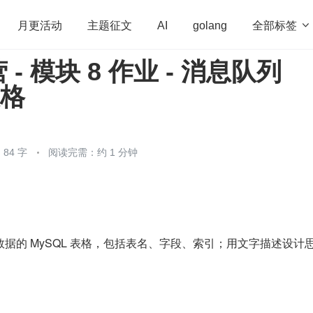
全部标签

月更活动
主题征文
AI
golang
- 模块 8 作业 - 消息队列
penHarmony
算法
学习方法
Web3.0
高
表格
程序员
运维
深度思考
低代码
redis
84 字
阅读完需：约 1 分钟
据的 MySQL 表格，包括表名、字段、索引；用文字描述设计