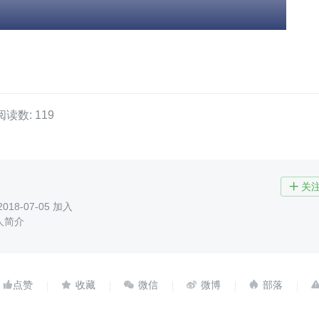
阅读数: 119
关

2018-07-05 加入
人简介




