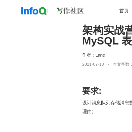
首页
架构实战营 
移动开发
Java
开源
架构
O
MySQL 
前端
AI
大数据
团队管理
查看更多

作者：
Lane
2021-07-10
本文字数：
要求:
设计消息队列存储消息数
理由;