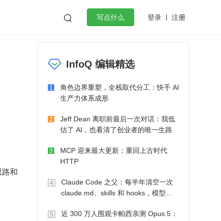
登录
注册

写点什么
效工作
数据库
Python
音视频
InfoQ 编辑精选
golang
微服务架构
flutter
角色边界重塑，全栈取代分工：快手 AI
1
生产力体系成形
Jeff Dean 离职前最后一次对话：我低
2
估了 AI，也看清了创业者的唯一生路
MCP 迎来最大更新：重回上古时代
3
HTTP
思路和
Claude Code 之父：每半年清空一次
4
claude.md、skills 和 hooks，模型自
己会想办法
近 300 万人围观卡帕西亲测 Opus 5：
5