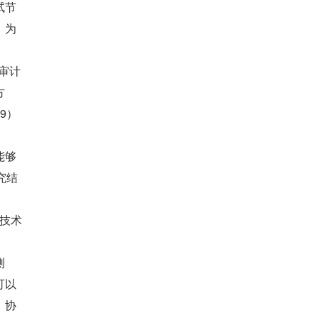
试节
，为
助审计
方
9）
能够
究结
链技术
测
可以
、协