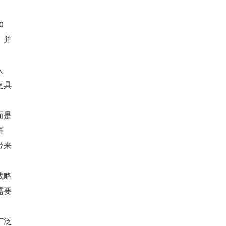
 
，并
人
更具
而是
样
带来
战略
需要
广泛