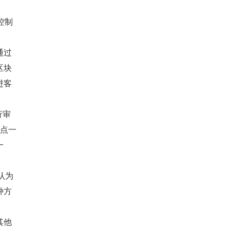
控制
通过
区块
进客
行审
观点一
一
们认为
种方
其他