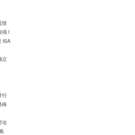
。
盖技
强 I
SA 
独立
计行
特殊
讨论
系