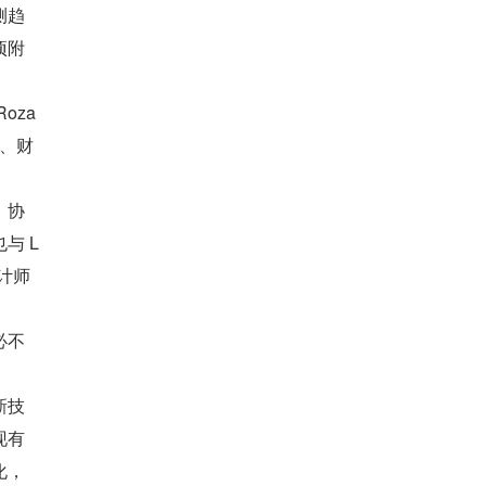
测趋
项附
oza
师、财
、协
与 L
计师
必不
新技
现有
化，