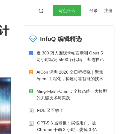
登录
注册

写点什么
计
效工作
数据库
Python
音视频
InfoQ 编辑精选
golang
微服务架构
flutter
近 300 万人围观卡帕西亲测 Opus 5：
1
两小时写完 5500 行代码， 却连自己写
的游戏都玩不了
AICon 深圳 2026 全日程揭晓｜聚焦
2
Agent 工程化，构建可靠智能的技术路
径
Ming-Flash-Omni：全模态统一大模型
3
的关键技术与实践
FDE 又不够了
4
GPT-5.6 当老板：买假用户、被
5
Chrome 干崩 3 小时，烧掉 3 亿