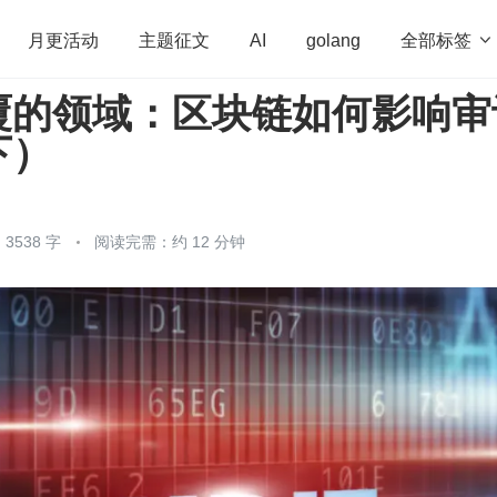
全部标签

月更活动
主题征文
AI
golang
覆的领域：区块链如何影响审
penHarmony
算法
学习方法
Web3.0
高
下）
程序员
运维
深度思考
低代码
redis
3538 字
阅读完需：约 12 分钟