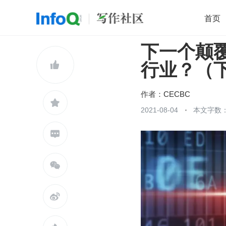
首页
下一个颠
移动开发
Java
开源
架构
O

行业？（
前端
AI
大数据
团队管理
查看更多

作者：
CECBC

2021-08-04
本文字数：


