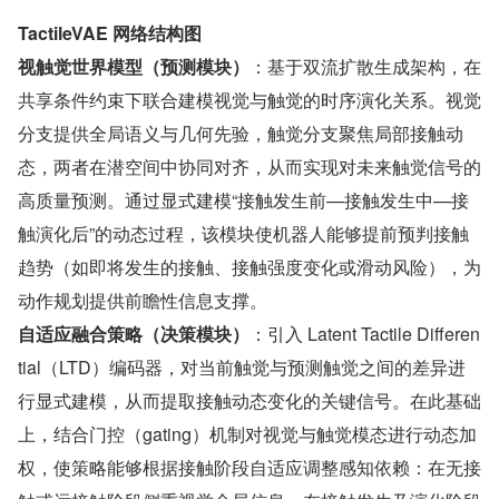
TactileVAE 网络结构图
视触觉世界模型（预测模块）
：基于双流扩散生成架构，在
共享条件约束下联合建模视觉与触觉的时序演化关系。视觉
分支提供全局语义与几何先验，触觉分支聚焦局部接触动
态，两者在潜空间中协同对齐，从而实现对未来触觉信号的
高质量预测。通过显式建模“接触发生前—接触发生中—接
触演化后”的动态过程，该模块使机器人能够提前预判接触
趋势（如即将发生的接触、接触强度变化或滑动风险），为
动作规划提供前瞻性信息支撑。
自适应融合策略（决策模块）
：引入 Latent Tactile Differen
tial（LTD）编码器，对当前触觉与预测触觉之间的差异进
行显式建模，从而提取接触动态变化的关键信号。在此基础
上，结合门控（gating）机制对视觉与触觉模态进行动态加
权，使策略能够根据接触阶段自适应调整感知依赖：在无接