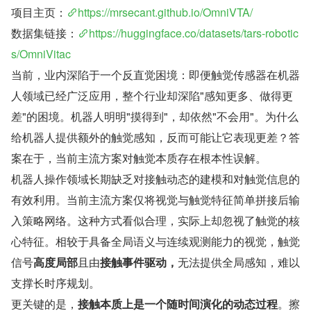
项目主页：
https://mrsecant.github.io/OmniVTA/
数据集链接：
https://huggingface.co/datasets/tars-robotic
s/OmniVitac
当前，业内深陷于一个反直觉困境：即便触觉传感器在机器
人领域已经广泛应用，整个行业却深陷"感知更多、做得更
差"的困境。机器人明明"摸得到"，却依然"不会用"。为什么
给机器人提供额外的触觉感知，反而可能让它表现更差？答
案在于，当前主流方案对触觉本质存在根本性误解。
机器人操作领域长期缺乏对接触动态的建模和对触觉信息的
有效利用。当前主流方案仅将视觉与触觉特征简单拼接后输
入策略网络。这种方式看似合理，实际上却忽视了触觉的核
心特征。相较于具备全局语义与连续观测能力的视觉，触觉
信号
高度局部
且由
接触事件驱动，
无法提供全局感知，难以
支撑长时序规划。
更关键的是，
接触本质上是一个随时间演化的动态过程
。擦