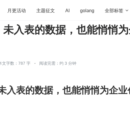
全部标签

月更活动
主题征文
AI
golang
！未入表的数据，也能悄悄为
penHarmony
算法
学习方法
Web3.0
高
程序员
运维
深度思考
低代码
redis
本文字数：787 字
阅读完需：约 3 分钟
未入表的数据，也能悄悄为企业