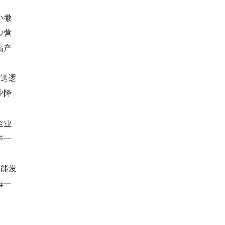
小微
少营
高产
推送逻
业降
企业
样一
。
然能发
每一