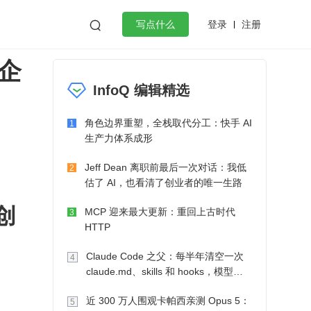
登录
注册

写点什么
企
效工作
数据库
Python
音视频
InfoQ 编辑精选
golang
微服务架构
flutter
角色边界重塑，全栈取代分工：快手 AI
1
生产力体系成形
Jeff Dean 离职前最后一次对话：我低
2
估了 AI，也看清了创业者的唯一生路
创
MCP 迎来最大更新：重回上古时代
3
HTTP
Claude Code 之父：每半年清空一次
4
claude.md、skills 和 hooks，模型自
己会想办法
近 300 万人围观卡帕西亲测 Opus 5：
5