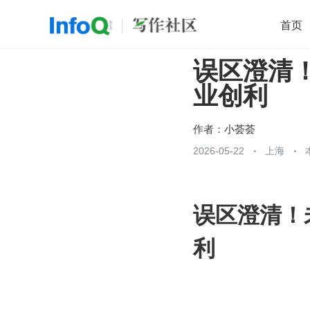
首页
误区澄清
移动开发
Java
开源
架构
O
业创利
前端
AI
大数据
团队管理
查看更多

作者：
小荟荟
2026-05-22
上海
误区澄清！
利