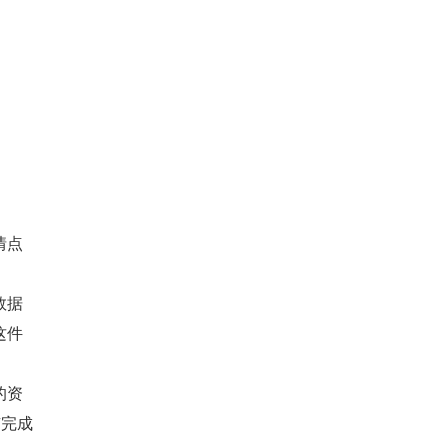
情点
数据
这件
的资
有完成