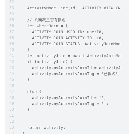
    ActivityModel.inc(id, 'ACTIVITY_VIEW_CNT', 1
    // 判断我是否有报名
    let whereJoin = {
      ACTIVITY_JOIN_USER_ID: userId,
      ACTIVITY_JOIN_ACTIVITY_ID: id,
      ACTIVITY_JOIN_STATUS: ActivityJoinModel.ST
    }
    let activityJoin = await ActivityJoinModel.g
    if (activityJoin) {
      activity.myActivityJoinId = activityJoin._
      activity.myActivityJoinTag = '已报名';
    }
    else {
      activity.myActivityJoinId = '';
      activity.myActivityJoinTag = '';
    }
    return activity;
  }