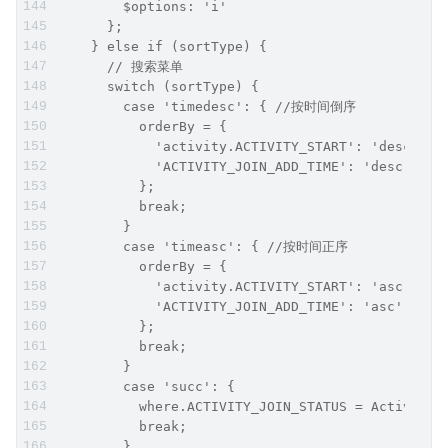
        $options: 'i'
      };
    } else if (sortType) {
      // 搜索菜单
      switch (sortType) {
        case 'timedesc': { //按时间倒序
          orderBy = {
            'activity.ACTIVITY_START': 'desc',
            'ACTIVITY_JOIN_ADD_TIME': 'desc'
          };
          break;
        }
        case 'timeasc': { //按时间正序
          orderBy = {
            'activity.ACTIVITY_START': 'asc',
            'ACTIVITY_JOIN_ADD_TIME': 'asc'
          };
          break;
        }
        case 'succ': {
          where.ACTIVITY_JOIN_STATUS = ActivityJ
          break;
        }