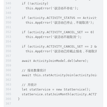
    if (!activity)
      this.AppError('该活动不存在');
    if (activity.ACTIVITY_STATUS == ActivityMode
      this.AppError('该活动已停止，不能取消');
    if (activity.ACTIVITY_CANCEL_SET == 0)
      this.AppError('该活动不能取消');
    if (activity.ACTIVITY_CANCEL_SET == 2 && act
      this.AppError('该活动已经截止报名，不能取消');
    await ActivityJoinModel.del(where);
    // 报名数量统计
    await this.statActivityJoin(activityJoin.ACT
    // 月统计 
    let statService = new StatService();
    statService.statJoinMonth(activity.ACTIVITY_
  }