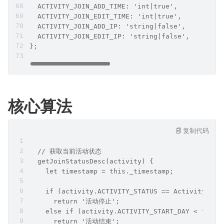
  ACTIVITY_JOIN_ADD_TIME: 'int|true',
  ACTIVITY_JOIN_EDIT_TIME: 'int|true',
  ACTIVITY_JOIN_ADD_IP: 'string|false',
  ACTIVITY_JOIN_EDIT_IP: 'string|false',
};
核心算法
复制代码
  // 获取当前活动状态
  getJoinStatusDesc(activity) {
    let timestamp = this._timestamp;
    if (activity.ACTIVITY_STATUS == ActivityMode
      return '活动停止';
    else if (activity.ACTIVITY_START_DAY < timeU
      return '活动结束';