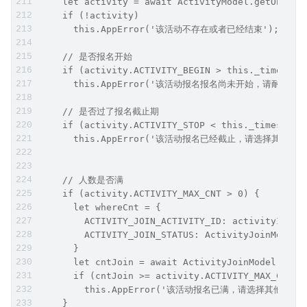
    let activity = await ActivityModel.getOne(wh
    if (!activity)
      this.AppError('该活动不存在或者已经结束');
    // 是否报名开始
    if (activity.ACTIVITY_BEGIN > this._timestam
      this.AppError('该活动报名报名尚未开始，请耐心等待
    // 是否过了报名截止期
    if (activity.ACTIVITY_STOP < this._timestamp
      this.AppError('该活动报名已经截止，请选择其他活动
    // 人数是否满
    if (activity.ACTIVITY_MAX_CNT > 0) {
      let whereCnt = {
        ACTIVITY_JOIN_ACTIVITY_ID: activityId,
        ACTIVITY_JOIN_STATUS: ActivityJoinModel.
      }
      let cntJoin = await ActivityJoinModel.coun
      if (cntJoin >= activity.ACTIVITY_MAX_CNT)
        this.AppError('该活动报名已满，请选择其他活动'
    }