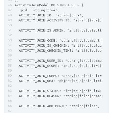
};
ActivityJoinModel.DB_STRUCTURE = {
  _pid: 'string|true',
  ACTIVITY_JOIN_ID: 'string|true',
  ACTIVITY_JOIN_ACTIVITY_ID: 'string|true|comme
  ACTIVITY_JOIN_IS_ADMIN: 'int|true|default=0
  ACTIVITY_JOIN_CODE: 'string|true|comment=核验码
  ACTIVITY_JOIN_IS_CHECKIN: 'int|true|default=
  ACTIVITY_JOIN_CHECKIN_TIME: 'int|false|defau
  ACTIVITY_JOIN_USER_ID: 'string|true|comment=用
  ACTIVITY_JOIN_SCORE: 'int|true|default=0|com
  ACTIVITY_JOIN_FORMS: 'array|true|default=[]|c
  ACTIVITY_JOIN_OBJ: 'object|true|default={}',
  ACTIVITY_JOIN_STATUS: 'int|true|default=1|
  ACTIVITY_JOIN_REASON: 'string|false|comment=
  ACTIVITY_JOIN_ADD_MONTH: 'string|false',