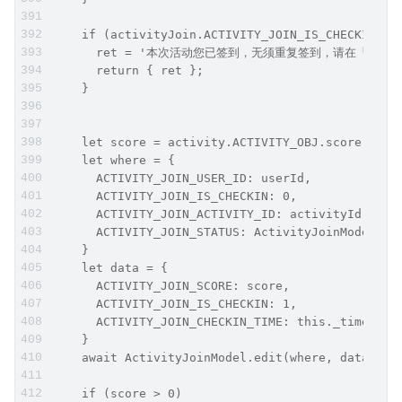
    if (activityJoin.ACTIVITY_JOIN_IS_CHECKIN ==
      ret = '本次活动您已签到，无须重复签到，请在「个人
      return { ret };
    }
    let score = activity.ACTIVITY_OBJ.score;
    let where = {
      ACTIVITY_JOIN_USER_ID: userId,
      ACTIVITY_JOIN_IS_CHECKIN: 0,
      ACTIVITY_JOIN_ACTIVITY_ID: activityId,
      ACTIVITY_JOIN_STATUS: ActivityJoinModel.ST
    }
    let data = {
      ACTIVITY_JOIN_SCORE: score,
      ACTIVITY_JOIN_IS_CHECKIN: 1,
      ACTIVITY_JOIN_CHECKIN_TIME: this._timestam
    }
    await ActivityJoinModel.edit(where, data);
    if (score > 0)