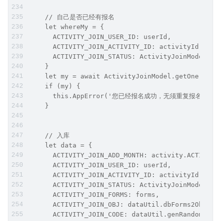
    // 自己是否已经有报名
    let whereMy = {
      ACTIVITY_JOIN_USER_ID: userId,
      ACTIVITY_JOIN_ACTIVITY_ID: activityId,
      ACTIVITY_JOIN_STATUS: ActivityJoinModel.ST
    }
    let my = await ActivityJoinModel.getOne(wher
    if (my) {
      this.AppError('您已经报名成功，无须重复报名');
    }
    // 入库
    let data = {
      ACTIVITY_JOIN_ADD_MONTH: activity.ACTIVITY
      ACTIVITY_JOIN_USER_ID: userId,
      ACTIVITY_JOIN_ACTIVITY_ID: activityId,
      ACTIVITY_JOIN_STATUS: ActivityJoinModel.ST
      ACTIVITY_JOIN_FORMS: forms,
      ACTIVITY_JOIN_OBJ: dataUtil.dbForms2Obj(fo
      ACTIVITY_JOIN_CODE: dataUtil.genRandomIntS