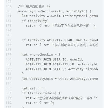
  /** 用户自助签到 */
  async myJoinSelf(userId, activityId) {
    let activity = await ActivityModel.getOne({ 
    if (!activity)
      return { ret: '活动不存在或者已经关闭' };
    if (activity.ACTIVITY_START_DAY != timeUtil.
      return { ret: '仅在活动当天可以签到，当前签到码日期是'
    let whereCheckin = {
      ACTIVITY_JOIN_USER_ID: userId,
      ACTIVITY_JOIN_ACTIVITY_ID: activityId,
      ACTIVITY_JOIN_STATUS: ActivityJoinModel.ST
    }
    let activityJoin = await ActivityJoinModel.g
    let ret = '';
    if (!activityJoin) {
      ret = '您没有本次活动报名成功的记录，请在「个人中
      return { ret };
    }