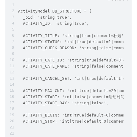
ActivityModel.DB_STRUCTURE = {
  _pid: 'string|true',
  ACTIVITY_ID: 'string|true',
  ACTIVITY_TITLE: 'string|true|comment=标题',
  ACTIVITY_STATUS: 'int|true|default=1|commen
  ACTIVITY_CHECK_REASON: 'string|false|comment
  ACTIVITY_CATE_ID: 'string|true|default=0|comm
  ACTIVITY_CATE_NAME: 'string|false|comment=分类
  ACTIVITY_CANCEL_SET: 'int|true|default=1
  ACTIVITY_MAX_CNT: 'int|true|default=20|comm
  ACTIVITY_START: 'int|false|comment=活动时间',
  ACTIVITY_START_DAY: 'string|false',
  ACTIVITY_BEGIN: 'int|true|default=0|comment
  ACTIVITY_STOP: 'int|true|default=0|comment=