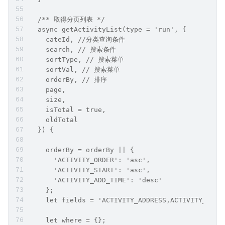
  /** 取得分页列表 */
  async getActivityList(type = 'run', {
    cateId, //分类查询条件
    search, // 搜索条件
    sortType, // 搜索菜单
    sortVal, // 搜索菜单
    orderBy, // 排序 
    page,
    size,
    isTotal = true,
    oldTotal
  }) {
    orderBy = orderBy || {
      'ACTIVITY_ORDER': 'asc',
      'ACTIVITY_START': 'asc',
      'ACTIVITY_ADD_TIME': 'desc'
    };
    let fields = 'ACTIVITY_ADDRESS,ACTIVITY_STOP
    let where = {};