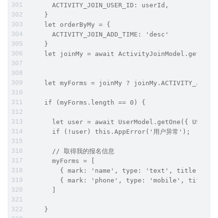
      ACTIVITY_JOIN_USER_ID: userId,
    }
    let orderByMy = {
      ACTIVITY_JOIN_ADD_TIME: 'desc'
    }
    let joinMy = await ActivityJoinModel.getOne(
    let myForms = joinMy ? joinMy.ACTIVITY_JOIN_
    if (myForms.length == 0) {
      let user = await UserModel.getOne({ USER_M
      if (!user) this.AppError('用户异常');
      // 取得我的报名信息
      myForms = [
        { mark: 'name', type: 'text', title: '姓
        { mark: 'phone', type: 'mobile', title:
      ]
    }