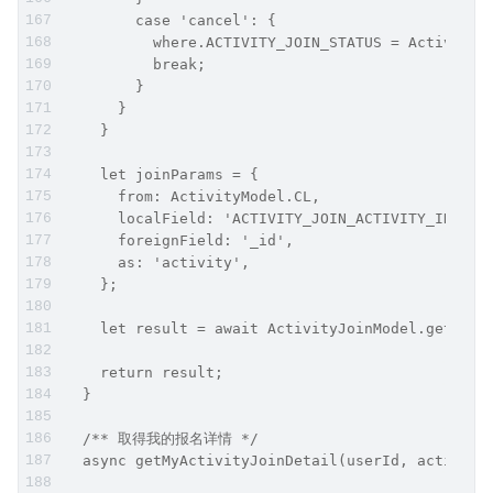
        case 'cancel': {
          where.ACTIVITY_JOIN_STATUS = ActivityJ
          break;
        }
      }
    }
    let joinParams = {
      from: ActivityModel.CL,
      localField: 'ACTIVITY_JOIN_ACTIVITY_ID',
      foreignField: '_id',
      as: 'activity',
    };
    let result = await ActivityJoinModel.getList
    return result;
  }
  /** 取得我的报名详情 */
  async getMyActivityJoinDetail(userId, activity