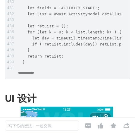
    let fields = 'ACTIVITY_START';
    let list = await ActivityModel.getAllBig(whe
    let retList = [];
    for (let k = 0; k < list.length; k++) {
      let day = timeUtil.timestamp2Time(list[k].
      if (!retList.includes(day)) retList.push(d
    }
    return retList;
  }
UI 设计




写下你的想法，一起交流