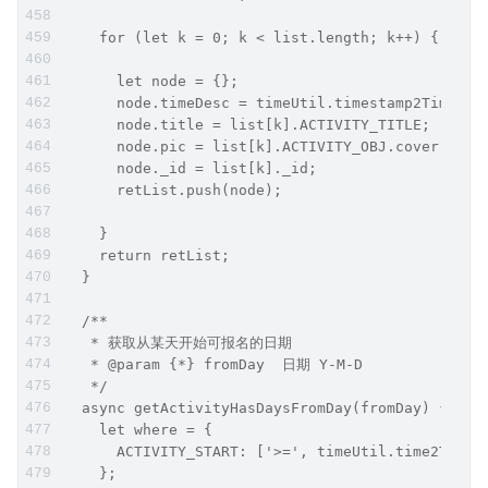
    for (let k = 0; k < list.length; k++) {
      let node = {};
      node.timeDesc = timeUtil.timestamp2Time(li
      node.title = list[k].ACTIVITY_TITLE;
      node.pic = list[k].ACTIVITY_OBJ.cover[0];
      node._id = list[k]._id;
      retList.push(node);
    }
    return retList;
  }
  /**
   * 获取从某天开始可报名的日期
   * @param {*} fromDay  日期 Y-M-D
   */
  async getActivityHasDaysFromDay(fromDay) {
    let where = {
      ACTIVITY_START: ['>=', timeUtil.time2Times
    };