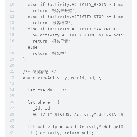
    else if (activity.ACTIVITY_BEGIN > timestamp
      return '报名未开始';
    else if (activity.ACTIVITY_STOP <= timestamp
      return '报名结束';
    else if (activity.ACTIVITY_MAX_CNT > 0
      && activity.ACTIVITY_JOIN_CNT >= activity.
      return '报名已满';
    else
      return '报名中';
  }
  /** 浏览信息 */
  async viewActivity(userId, id) {
    let fields = '*';
    let where = {
      _id: id,
      ACTIVITY_STATUS: ActivityModel.STATUS.COMM
    }
    let activity = await ActivityModel.getOne(wh
    if (!activity) return null;