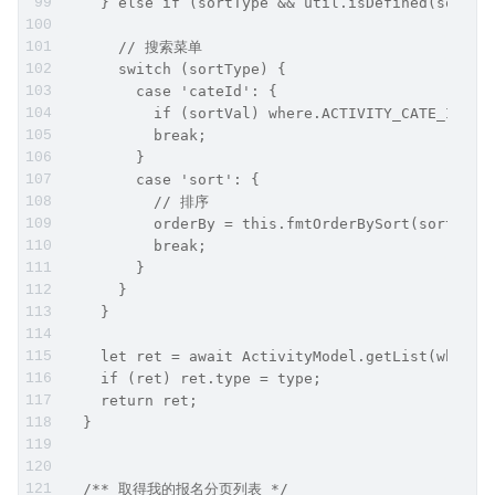
    } else if (sortType && util.isDefined(sortVa
      // 搜索菜单
      switch (sortType) {
        case 'cateId': {
          if (sortVal) where.ACTIVITY_CATE_ID = 
          break;
        }
        case 'sort': {
          // 排序
          orderBy = this.fmtOrderBySort(sortVal,
          break;
        }
      }
    }
    let ret = await ActivityModel.getList(where,
    if (ret) ret.type = type;
    return ret;
  }
  /** 取得我的报名分页列表 */