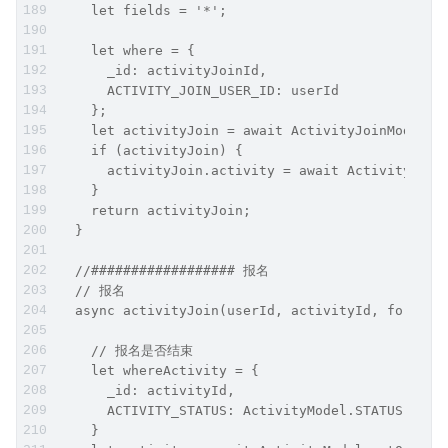
    let fields = '*';
    let where = {
      _id: activityJoinId,
      ACTIVITY_JOIN_USER_ID: userId
    };
    let activityJoin = await ActivityJoinModel.g
    if (activityJoin) {
      activityJoin.activity = await ActivityMode
    }
    return activityJoin;
  }
  //################## 报名 
  // 报名 
  async activityJoin(userId, activityId, forms) 
    // 报名是否结束
    let whereActivity = {
      _id: activityId,
      ACTIVITY_STATUS: ActivityModel.STATUS.COMM
    }