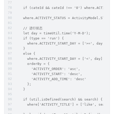
    if (cateId && cateId !== '0') where.ACTIVITY
    where.ACTIVITY_STATUS = ActivityModel.STATU
    // 进行状态
    let day = timeUtil.time('Y-M-D');
    if (type == 'run') {
      where.ACTIVITY_START_DAY = ['>=', day];
    }
    else {
      where.ACTIVITY_START_DAY = ['<', day];
      orderBy = {
        'ACTIVITY_ORDER': 'asc',
        'ACTIVITY_START': 'desc',
        'ACTIVITY_ADD_TIME': 'desc'
      };
    }
    if (util.isDefined(search) && search) {
      where['ACTIVITY_TITLE'] = ['like', search]