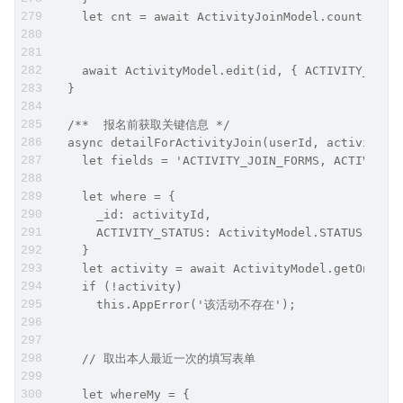
    let cnt = await ActivityJoinModel.count(wher
    await ActivityModel.edit(id, { ACTIVITY_JOIN
  }
  /**  报名前获取关键信息 */
  async detailForActivityJoin(userId, activityId
    let fields = 'ACTIVITY_JOIN_FORMS, ACTIVITY_
    let where = {
      _id: activityId,
      ACTIVITY_STATUS: ActivityModel.STATUS.COMM
    }
    let activity = await ActivityModel.getOne(wh
    if (!activity)
      this.AppError('该活动不存在');
    // 取出本人最近一次的填写表单
    let whereMy = {