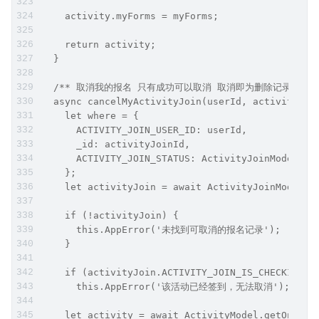
    activity.myForms = myForms;
    return activity;
  }
  /** 取消我的报名 只有成功可以取消 取消即为删除记录 */
  async cancelMyActivityJoin(userId, activityJoi
    let where = {
      ACTIVITY_JOIN_USER_ID: userId,
      _id: activityJoinId,
      ACTIVITY_JOIN_STATUS: ActivityJoinModel.ST
    };
    let activityJoin = await ActivityJoinModel.g
    if (!activityJoin) {
      this.AppError('未找到可取消的报名记录');
    }
    if (activityJoin.ACTIVITY_JOIN_IS_CHECKIN ==
      this.AppError('该活动已经签到，无法取消');
    let activity = await ActivityModel.getOne(ac