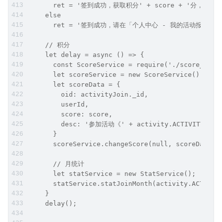
      ret = '签到成功，获取积分' + score + '分，
    else
      ret = '签到成功，请在「个人中心 - 我的活动报名」查
    // 积分
    let delay = async () => {
      const ScoreService = require('./score_serv
      let scoreService = new ScoreService();
      let scoreData = {
        oid: activityJoin._id,
        userId,
        score: score,
        desc: '参加活动《' + activity.ACTIVITY_T
      }
      scoreService.changeScore(null, scoreData);
      // 月统计 
      let statService = new StatService();
      statService.statJoinMonth(activity.ACTIVIT
    }
    delay();