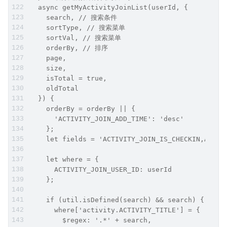
  async getMyActivityJoinList(userId, {
    search, // 搜索条件
    sortType, // 搜索菜单
    sortVal, // 搜索菜单
    orderBy, // 排序 
    page,
    size,
    isTotal = true,
    oldTotal
  }) {
    orderBy = orderBy || {
      'ACTIVITY_JOIN_ADD_TIME': 'desc'
    };
    let fields = 'ACTIVITY_JOIN_IS_CHECKIN,ACTIV
    let where = {
      ACTIVITY_JOIN_USER_ID: userId
    };
    if (util.isDefined(search) && search) {
      where['activity.ACTIVITY_TITLE'] = {
        $regex: '.*' + search,