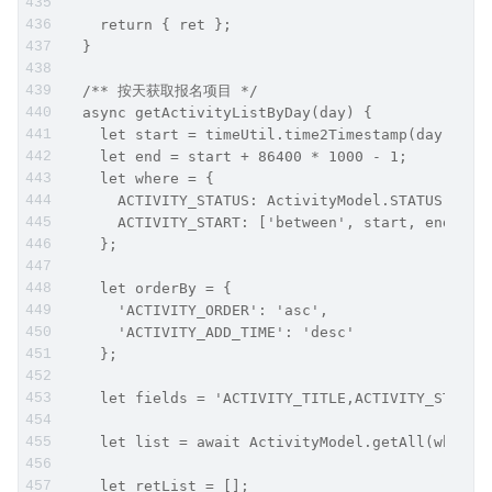
    return { ret };
  }
  /** 按天获取报名项目 */
  async getActivityListByDay(day) {
    let start = timeUtil.time2Timestamp(day);
    let end = start + 86400 * 1000 - 1;
    let where = {
      ACTIVITY_STATUS: ActivityModel.STATUS.COMM
      ACTIVITY_START: ['between', start, end],
    };
    let orderBy = {
      'ACTIVITY_ORDER': 'asc',
      'ACTIVITY_ADD_TIME': 'desc'
    };
    let fields = 'ACTIVITY_TITLE,ACTIVITY_START,
    let list = await ActivityModel.getAll(where,
    let retList = [];