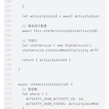
    }
    let activityJoinId = await ActivityJoinModel
    // 报名统计数量
    await this.statActivityJoin(activityId);
    // 月统计 
    let statService = new StatService();
    statService.statJoinMonth(activity.ACTIVITY_
    return { activityJoinId }
  }
  async statActivityJoin(id) {
    // 报名数
    let where = {
      ACTIVITY_JOIN_ACTIVITY_ID: id,
      ACTIVITY_JOIN_STATUS: ActivityJoinModel.ST
    }