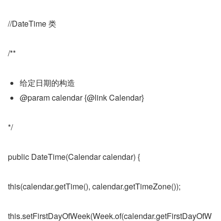
//DateTime 类
/**
给定日期的构造
@param calendar {@link Calendar}
*/
public DateTime(Calendar calendar) {
this(calendar.getTime(), calendar.getTimeZone());
this.setFirstDayOfWeek(Week.of(calendar.getFirstDayOfW