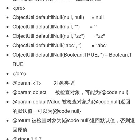
<pre>
ObjectUtil.defaultIfNull(null, null)      = null
ObjectUtil.defaultIfNull(null, "")        = ""
ObjectUtil.defaultIfNull(null, "zz")      = "zz"
ObjectUtil.defaultIfNull("abc", *)        = "abc"
ObjectUtil.defaultIfNull(Boolean.TRUE, *) = Boolean.T
RUE
</pre>
@param <T>          对象类型
@param object       被检查对象，可能为{@code null}
@param defaultValue 被检查对象为{@code null}返回
的默认值，可以为{@code null}
@return 被检查对象为{@code null}返回默认值，否则返
回原值
@since 3.0.7