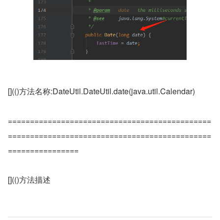
[](()方法名称:DateUtil.DateUtil.date(java.util.Calendar)
==============================================
==============================================
================
[](()方法描述