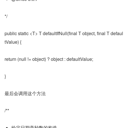
*/
public static <T> T defaultIfNull(final T object, final T defaul
tValue) {
return (null != object) ? object : defaultValue;
}
最后会调用这个方法
/**
给定日期毫秒数的构造