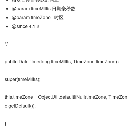
@param timeMillis 日期毫秒数
@param timeZone   时区
@since 4.1.2
*/
public DateTime(long timeMillis, TimeZone timeZone) {
super(timeMillis);
this.timeZone = ObjectUtil.defaultIfNull(timeZone, TimeZon
e.getDefault());
}