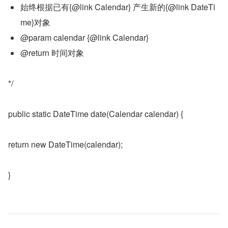
始终根据已有{@link Calendar} 产生新的{@link DateTi
me}对象
@param calendar {@link Calendar}
@return 时间对象
*/
public static DateTime date(Calendar calendar) {
return new DateTime(calendar);
}