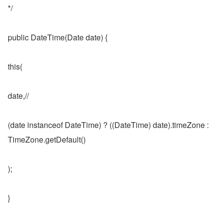
*/
public DateTime(Date date) {
this(
date,//
(date instanceof DateTime) ? ((DateTime) date).timeZone : 
TimeZone.getDefault()
);
}