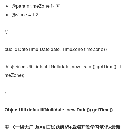
@param timeZone 时区
@since 4.1.2
*/
public DateTime(Date date, TimeZone timeZone) {
this(ObjectUtil.defaultIfNull(date, new Date()).getTime(), ti
meZone);
}
ObjectUtil.defaultIfNull(date, new Date()).getTime()
要 
《一线大厂 Java 面试题解析+后端开发学习笔记+最新