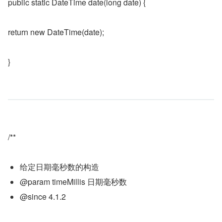
public static DateTime date(long date) {
return new DateTime(date);
}
/**
给定日期毫秒数的构造
@param timeMillis 日期毫秒数
@since 4.1.2