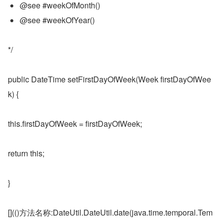
@see #weekOfMonth()
@see #weekOfYear()
*/
public DateTime setFirstDayOfWeek(Week firstDayOfWee
k) {
this.firstDayOfWeek = firstDayOfWeek;
return this;
}
[](()方法名称:DateUtil.DateUtil.date(java.time.temporal.Tem