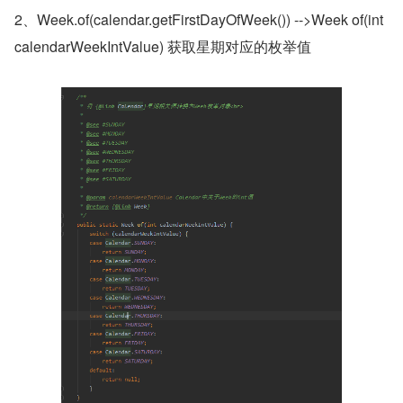
2、Week.of(calendar.getFirstDayOfWeek()) -->Week of(int 
calendarWeekIntValue) 获取星期对应的枚举值