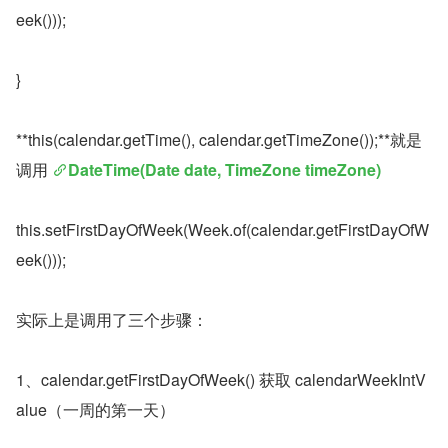
eek()));
}
**this(calendar.getTime(), calendar.getTimeZone());**就是
调用 
DateTime(Date date, TimeZone timeZone)
this.setFirstDayOfWeek(Week.of(calendar.getFirstDayOfW
eek()));
实际上是调用了三个步骤：
1、calendar.getFirstDayOfWeek() 获取 calendarWeekIntV
alue（一周的第一天）