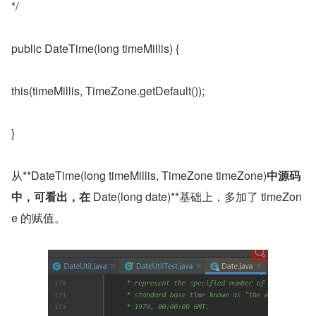
*/
public DateTime(long timeMillis) {
this(timeMillis, TimeZone.getDefault());
}
从**DateTime(long timeMillis, TimeZone timeZone)
中源码
中，可看出，在 
Date(long date)**基础上，多加了 timeZon
e 的赋值。