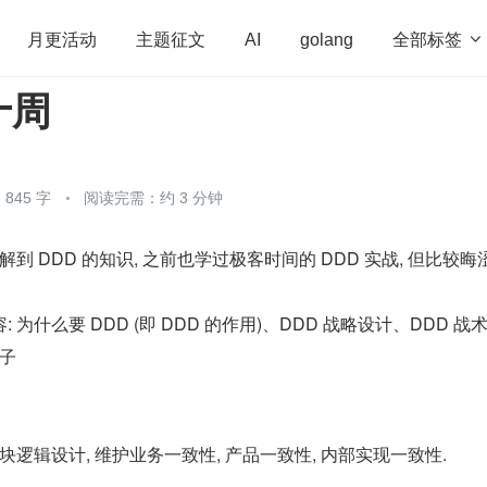
全部标签

月更活动
主题征文
AI
golang
十周
penHarmony
算法
学习方法
Web3.0
高
程序员
运维
深度思考
低代码
redis
845 字
阅读完需：约 3 分钟
到 DDD 的知识, 之前也学过极客时间的 DDD 实战, 但比较晦涩
为什么要 DDD (即 DDD 的作用)、DDD 战略设计、DDD 战
例子
块逻辑设计, 维护业务一致性, 产品一致性, 内部实现一致性.