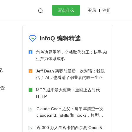
登录
注册

写点什么
效工作
数据库
Python
音视频
InfoQ 编辑精选
golang
微服务架构
flutter
角色边界重塑，全栈取代分工：快手 AI
1
生产力体系成形
.
Jeff Dean 离职前最后一次对话：我低
2
估了 AI，也看清了创业者的唯一生路
术设
MCP 迎来最大更新：重回上古时代
3
HTTP
Claude Code 之父：每半年清空一次
4
claude.md、skills 和 hooks，模型自
己会想办法
近 300 万人围观卡帕西亲测 Opus 5：
5