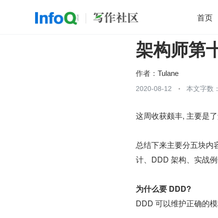
首页
架构师第
移动开发
Java
开源
架构
O
前端
AI
大数据
团队管理
作者：
Tulane
查看更多
2020-08-12
本文字数：

这周收获颇丰, 主要是了解
总结下来主要分五块内容: 
计、DDD 架构、实战
为什么要 DDD?
DDD 可以维护正确的模