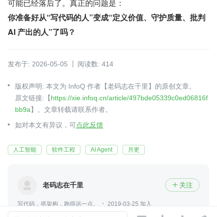
可能已经落后了。真正的问题是：
你准备好从“写代码的人”变成“定义价值、守护质量、批判 
AI 产出的人”了吗？
发布于: 2026-05-05
阅读数: 414
版权声明: 本文为 InfoQ 作者【老码志在千里】的原创文章。
原文链接:【
https://xie.infoq.cn/article/497bde05339c0ed06816f
bb9a
】。文章转载请联系作者。
如对本文有异议，可
点此反馈
人工智能
软件工程
AI Agent
月更
老码志在千里
关注

写代码，搭架构，跑得远一点。
2019-03-25 加入
系统架构师，专注智慧园区与企业AI应用。擅长将业务需求转化为可复