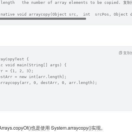
 length   the number of array elements to be copied. 复
 native void arraycopy(Object src,  int  srcPos, Object 
复制
rayCopyTest {
ic void main(String[] args) {
rr = {1, 2, 3};
estArr = new int[arr.length];
arraycopy(arr, 0, destArr, 0, arr.length);
s.copyOf()也是使用 System.arraycopy()实现。