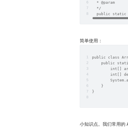
  * @param     
  */
  public static
简单使用：
public class Ar
    public stat
        int[] a
        int[] d
        System.
    }
}
小知识点。我们常用的 Array