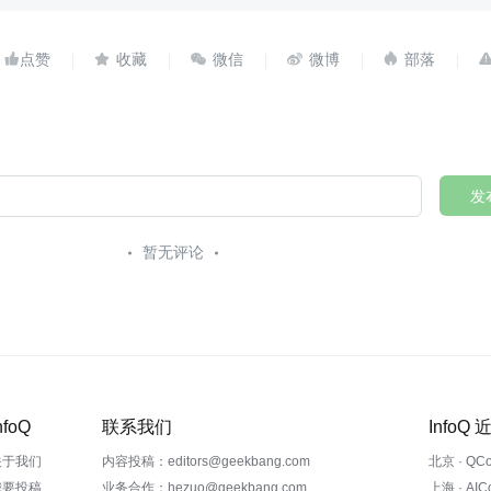





发
暂无评论
nfoQ
联系我们
InfoQ
关于我们
内容投稿：editors@geekbang.com
北京 · QC
我要投稿
业务合作：hezuo@geekbang.com
上海 · AI