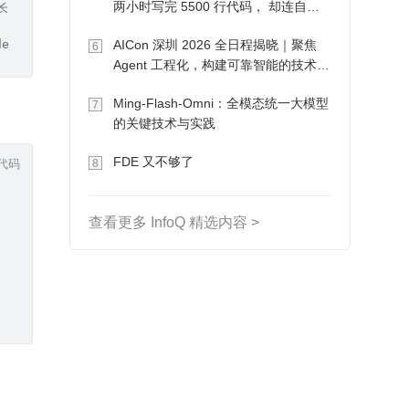
两小时写完 5500 行代码， 却连自己
制长度
写的游戏都玩不了
dest, int destPos,int length);
AICon 深圳 2026 全日程揭晓｜聚焦
6
Agent 工程化，构建可靠智能的技术路
径
Ming-Flash-Omni：全模态统一大模型
7
的关键技术与实践
代码
FDE 又不够了
8
查看更多 InfoQ 精选内容 >