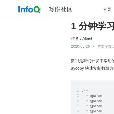
首页
1 分钟学习
移动开发
Java
开源
架构
O
前端
AI
大数据
团队管理
作者：
Albert
查看更多
2020-05-26
本文字数：

数组是我们开发中常用的数据
aycopy 快速复制数组
/**
  * @param     
  * @param    
  * @param     
  * @param    