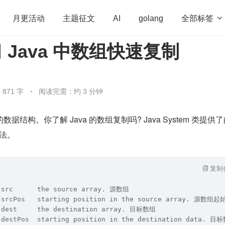
全部标签

月更活动
主题征文
AI
golang
 Java 中数组快速复制
penHarmony
算法
学习方法
Web3.0
高
程序员
运维
深度思考
低代码
redis
871 字
阅读完需：约 3 分钟
结构。你了解 Java 的数组复制吗? Java System 类提供了的 
方法。
复制
 src      the source array. 源数组
  srcPos   starting position in the source array. 源数组
 dest     the destination array. 目标数组
  destPos  starting position in the destination data.