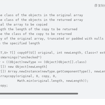
复制
he class of the objects in the original array
he class of the objects in the returned array
nal the array to be copied
ngth the length of the copy to be returned
pe the class of the copy to be returned
py of the original array, truncated or padded with nulls
n the specified length
<T,U> T[] copyOf(U[] original, int newLength, Class<? ex
ssWarnings("unchecked")
y = ((Object)newType == (Object)Object[].class)
T[]) new Object[newLength]
T[]) Array.newInstance(newType.getComponentType(), newLe
arraycopy(original, 0, copy, 0,
          Math.min(original.length, newLength));
copy;