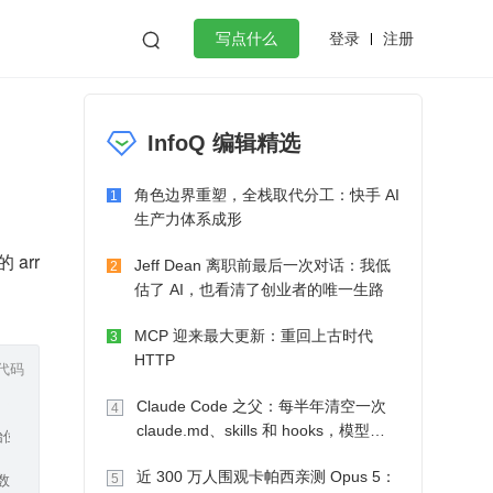
登录
注册

写点什么
效工作
数据库
Python
音视频
InfoQ 编辑精选
golang
微服务架构
flutter
角色边界重塑，全栈取代分工：快手 AI
1
生产力体系成形
arr
Jeff Dean 离职前最后一次对话：我低
2
估了 AI，也看清了创业者的唯一生路
MCP 迎来最大更新：重回上古时代
3
HTTP
代码
Claude Code 之父：每半年清空一次
4
claude.md、skills 和 hooks，模型自
起始位置
己会想办法
近 300 万人围观卡帕西亲测 Opus 5：
5
 目标数组起始位置