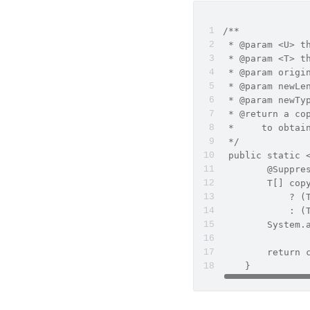
/**
 * @param <U> t
 * @param <T> t
 * @param origi
 * @param newLe
 * @param newTy
 * @return a co
 *     to obtai
 */
 public static 
        @Suppre
        T[] cop
            ? (
            : (
        System.
               
        return 
    }