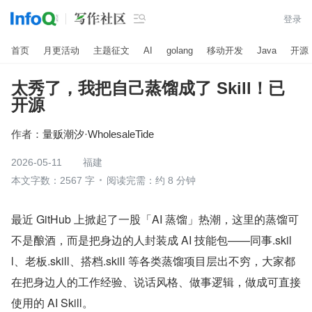

登录
首页
月更活动
主题征文
AI
golang
移动开发
Java
开源
太秀了，我把自己蒸馏成了 Skill！已
开源
作者：
量贩潮汐·WholesaleTide
2026-05-11
福建
本文字数：2567 字
阅读完需：约 8 分钟
最近 GitHub 上掀起了一股「AI 蒸馏」热潮，这里的蒸馏可
不是酿酒，而是把身边的人封装成 AI 技能包——同事.skil
l、老板.skill、搭档.skill 等各类蒸馏项目层出不穷，大家都
在把身边人的工作经验、说话风格、做事逻辑，做成可直接
使用的 AI Skill。