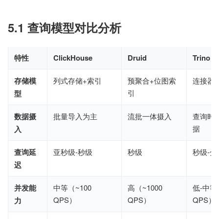
5.1 查询模型对比分析
特性
ClickHouse
Druid
Trino
存储模
列式存储+索引
预聚合+位图索
连接器
引
型
数据摄
批量导入为主
流批一体摄入
查询时
据
入
查询延
亚秒级-秒级
秒级
秒级-分
迟
并发能
中等（~100
高（~1000
低-中等
QPS）
QPS）
QPS）
力