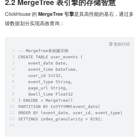
2.2 MergeTree 表引擎的存储智慧
ClickHouse 的 
MergeTree 引擎
是其高性能的基石，通过多
级数据划分实现高效查询：
复制代码
-- MergeTree表创建示例
CREATE TABLE user_events (
    event_date Date,
    event_time DateTime,
    user_id Int32,
    event_type String,
    page_url String,
    dwell_time Float32
) ENGINE = MergeTree()
PARTITION BY toYYYYMM(event_date)
ORDER BY (event_date, user_id, event_type)
SETTINGS index_granularity = 8192;