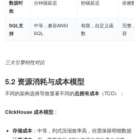
数据时
分钟级延迟
秒级延迟
依赖数
效
SQL支
中等，兼容ANSI
有限，自定义函
完整，AN
SQL
数
容
持
三大引擎特性对比
5.2 资源消耗与成本模型
不同的架构选择导致显著不同的
总拥有成本
（TCO）：
ClickHouse 成本模型
：
存储成本
：中等，列式压缩效率高，但需保留明细数据