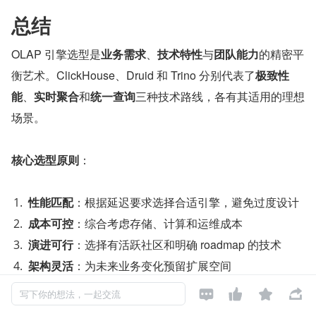
总结
OLAP 引擎选型是
业务需求
、
技术特性
与
团队能力
的精密平
衡艺术。ClickHouse、Druid 和 Trino 分别代表了
极致性
能
、
实时聚合
和
统一查询
三种技术路线，各有其适用的理想
场景。
核心选型原则
：
性能匹配
：根据延迟要求选择合适引擎，避免过度设计
成本可控
：综合考虑存储、计算和运维成本
演进可行
：选择有活跃社区和明确 roadmap 的技术
架构灵活
：为未来业务变化预留扩展空间




写下你的想法，一起交流
成功实施关键
：