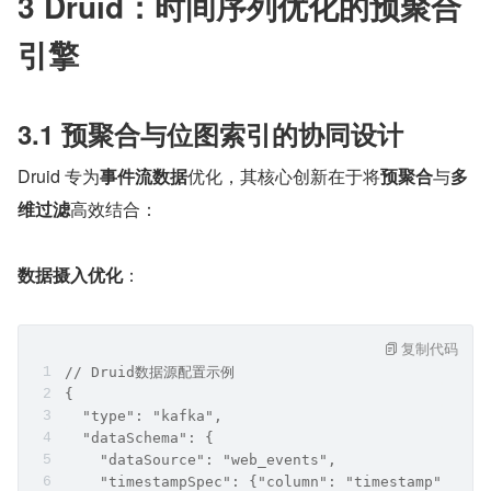
3 Druid：时间序列优化的预聚合
引擎
3.1 预聚合与位图索引的协同设计
Druid 专为
事件流数据
优化，其核心创新在于将
预聚合
与
多
维过滤
高效结合：
数据摄入优化
：
复制代码
// Druid数据源配置示例
{
  "type": "kafka",
  "dataSchema": {
    "dataSource": "web_events",
    "timestampSpec": {"column": "timestamp", "fo