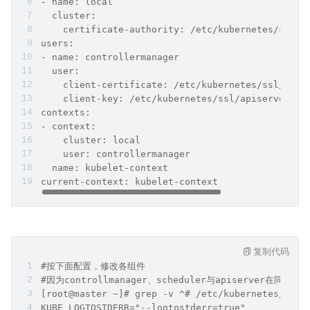
- name: local
  cluster:
    certificate-authority: /etc/kubernetes/ssl/c
users:
- name: controllermanager
  user:
    client-certificate: /etc/kubernetes/ssl/apis
    client-key: /etc/kubernetes/ssl/apiserver-ke
contexts:
- context:
    cluster: local
    user: controllermanager
  name: kubelet-context
current-context: kubelet-context
复制代码
#按下面配置，修改各组件
#因为controllmanager、scheduler与apiserver在
[root@master ~]# grep -v ^# /etc/kubernetes/conf
KUBE_LOGTOSTDERR="--logtostderr=true"