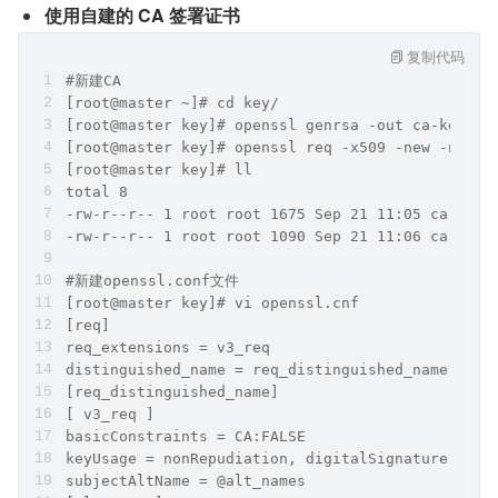
使用自建的 CA 签署证书
复制代码
#新建CA
[root@master ~]# cd key/
[root@master key]# openssl genrsa -out ca-key.pe
[root@master key]# openssl req -x509 -new -nodes
[root@master key]# ll
total 8
-rw-r--r-- 1 root root 1675 Sep 21 11:05 ca-key.
-rw-r--r-- 1 root root 1090 Sep 21 11:06 ca.pem
#新建openssl.conf文件
[root@master key]# vi openssl.cnf 
[req]
req_extensions = v3_req
distinguished_name = req_distinguished_name
[req_distinguished_name]
[ v3_req ]
basicConstraints = CA:FALSE
keyUsage = nonRepudiation, digitalSignature, key
subjectAltName = @alt_names