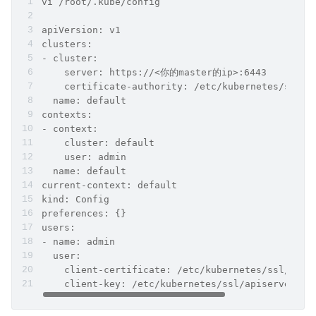
vi /root/.kube/config
apiVersion: v1
clusters:
- cluster:
    server: https://<你的master的ip>:6443
    certificate-authority: /etc/kubernetes/ssl/c
  name: default
contexts:
- context:
    cluster: default
    user: admin
  name: default
current-context: default
kind: Config
preferences: {}
users:
- name: admin
  user:
    client-certificate: /etc/kubernetes/ssl/apis
    client-key: /etc/kubernetes/ssl/apiserver-ke