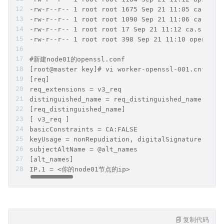
-rw-r--r-- 1 root root 1675 Sep 21 11:05 ca-key.
-rw-r--r-- 1 root root 1090 Sep 21 11:06 ca.pem
-rw-r--r-- 1 root root 17 Sep 21 11:12 ca.srl
-rw-r--r-- 1 root root 398 Sep 21 11:10 openssl.
#新建node01的openssl.conf
[root@master key]# vi worker-openssl-001.cnf
[req]
req_extensions = v3_req
distinguished_name = req_distinguished_name
[req_distinguished_name]
[ v3_req ]
basicConstraints = CA:FALSE
keyUsage = nonRepudiation, digitalSignature, key
subjectAltName = @alt_names
[alt_names]
IP.1 = <你的node01节点的ip>
复制代码