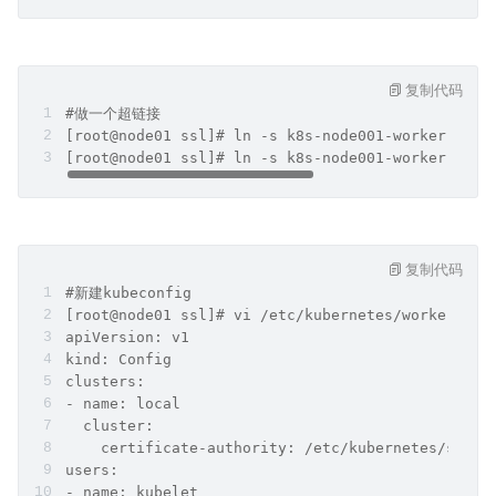
复制代码
#做一个超链接
[root@node01 ssl]# ln -s k8s-node001-worker.pem 
[root@node01 ssl]# ln -s k8s-node001-worker-key.
复制代码
#新建kubeconfig
[root@node01 ssl]# vi /etc/kubernetes/worker-kub
apiVersion: v1
kind: Config
clusters:
- name: local
  cluster:
    certificate-authority: /etc/kubernetes/ssl/c
users:
- name: kubelet