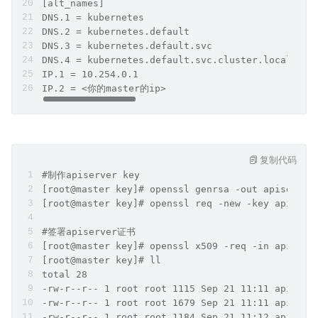
[alt_names]
DNS.1 = kubernetes
DNS.2 = kubernetes.default
DNS.3 = kubernetes.default.svc
DNS.4 = kubernetes.default.svc.cluster.local
IP.1 = 10.254.0.1
IP.2 = <你的master的ip> 
复制代码
#制作apiserver key
[root@master key]# openssl genrsa -out apiserver
[root@master key]# openssl req -new -key apiserv
#签署apiserver证书
[root@master key]# openssl x509 -req -in apiserv
[root@master key]# ll
total 28
-rw-r--r-- 1 root root 1115 Sep 21 11:11 apiserv
-rw-r--r-- 1 root root 1679 Sep 21 11:11 apiserv
-rw-r--r-- 1 root root 1184 Sep 21 11:12 apiserv