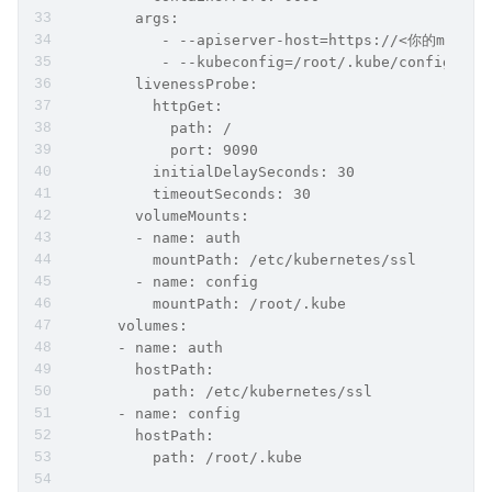
        args:
           - --apiserver-host=https://<你的master
           - --kubeconfig=/root/.kube/config
        livenessProbe:
          httpGet:
            path: /
            port: 9090
          initialDelaySeconds: 30
          timeoutSeconds: 30
        volumeMounts:
        - name: auth
          mountPath: /etc/kubernetes/ssl
        - name: config
          mountPath: /root/.kube
      volumes:
      - name: auth
        hostPath:
          path: /etc/kubernetes/ssl
      - name: config
        hostPath:
          path: /root/.kube