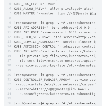
KUBE_LOG_LEVEL="--v=0"
KUBE_ALLOW_PRIV="--allow-privileged=false"
KUBE_MASTER="--master=https://<你的master的ip>:64
[root@master ~]# grep -v ^# /etc/kubernetes/apis
KUBE_API_ADDRESS="--bind-address=0.0.0.0 --insec
KUBE_API_PORT="--secure-port=6443 --insecure-por
KUBE_ETCD_SERVERS="--etcd-servers=http://etcd:23
KUBE_SERVICE_ADDRESSES="--service-cluster-ip-ran
KUBE_ADMISSION_CONTROL="--admission-control=Name
KUBE_API_ARGS="--client-ca-file=/etc/kubernetes/
 --tls-private-key-file=/etc/kubernetes/ssl/apis
 --tls-cert-file=/etc/kubernetes/ssl/apiserver.p
 --service-account-key-file=/etc/kubernetes/ssl/
[root@master ~]# grep -v ^# /etc/kubernetes/cont
KUBE_CONTROLLER_MANAGER_ARGS="--service-account-
 --root-ca-file=/etc/kubernetes/ssl/ca.pem \
 --master=https://<你的master的ip>:6443 \
 --kubeconfig=/etc/kubernetes/cm-kubeconfig.yaml
[root@master ~]# grep -v ^# /etc/kubernetes/sche