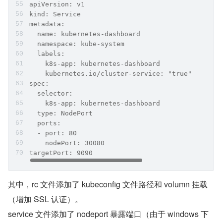
apiVersion: v1
kind: Service
metadata:
  name: kubernetes-dashboard
  namespace: kube-system
  labels:
    k8s-app: kubernetes-dashboard
    kubernetes.io/cluster-service: "true"
spec:
  selector:
    k8s-app: kubernetes-dashboard
  type: NodePort
  ports:
  - port: 80
    nodePort: 30080
targetPort: 9090
其中，rc 文件添加了 kubeconfig 文件路径和 volumn 挂载
（增加 SSL 认证）。
service 文件添加了 nodeport 暴露端口（由于 windows 下