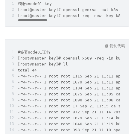
#制作node01 key
[root@master key]# openssl genrsa -out k8s-node0
[root@master key]# openssl req -new -key k8s-nod
复制代码
#签署node01证书
[root@master key]# openssl x509 -req -in k8s-nod
[root@master key]# ll
total 44
-rw-r--r-- 1 root root 1115 Sep 21 11:11 apiserv
-rw-r--r-- 1 root root 1679 Sep 21 11:11 apiserv
-rw-r--r-- 1 root root 1184 Sep 21 11:12 apiserv
-rw-r--r-- 1 root root 1675 Sep 21 11:05 ca-key.
-rw-r--r-- 1 root root 1090 Sep 21 11:06 ca.pem
-rw-r--r-- 1 root root 17 Sep 21 11:15 ca.srl
-rw-r--r-- 1 root root 972 Sep 21 11:14 k8s-node
-rw-r--r-- 1 root root 1679 Sep 21 11:14 k8s-nod
-rw-r--r-- 1 root root 1046 Sep 21 11:15 k8s-nod
-rw-r--r-- 1 root root 398 Sep 21 11:10 openssl.