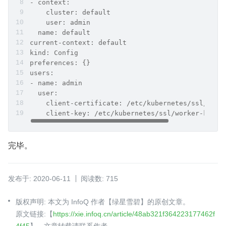
- context:
    cluster: default
    user: admin
  name: default
current-context: default
kind: Config
preferences: {}
users:
- name: admin
  user:
    client-certificate: /etc/kubernetes/ssl/work
    client-key: /etc/kubernetes/ssl/worker-key.p
完毕。
发布于: 2020-06-11
阅读数: 715
版权声明: 本文为 InfoQ 作者【绿星雪碧】的原创文章。
原文链接:【
https://xie.infoq.cn/article/48ab321f364223177462f
4f45
】。文章转载请联系作者。