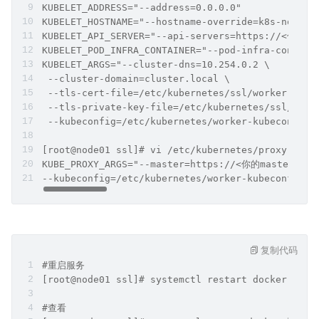
KUBELET_ADDRESS="--address=0.0.0.0"
KUBELET_HOSTNAME="--hostname-override=k8s-node-1
KUBELET_API_SERVER="--api-servers=https://<你的ma
KUBELET_POD_INFRA_CONTAINER="--pod-infra-conta
KUBELET_ARGS="--cluster-dns=10.254.0.2 \
 --cluster-domain=cluster.local \
 --tls-cert-file=/etc/kubernetes/ssl/worker.pem 
 --tls-private-key-file=/etc/kubernetes/ssl/work
 --kubeconfig=/etc/kubernetes/worker-kubeconfig.
[root@node01 ssl]# vi /etc/kubernetes/proxy 
KUBE_PROXY_ARGS="--master=https://<你的master的ip
--kubeconfig=/etc/kubernetes/worker-kubeconfig.y
复制代码
#重启服务
[root@node01 ssl]# systemctl restart docker kube
#查看