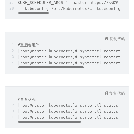
KUBE_SCHEDULER_ARGS="--master=https://<你的master
 --kubeconfig=/etc/kubernetes/cm-kubeconfig.yaml
复制代码
#重启各组件
[root@master kubernetes]# systemctl restart kube
[root@master kubernetes]# systemctl restart kube
[root@master kubernetes]# systemctl restart kube
复制代码
#查看状态
[root@master kubernetes]# systemctl status kube-
[root@master kubernetes]# systemctl status kube-
[root@master kubernetes]# systemctl status kube-