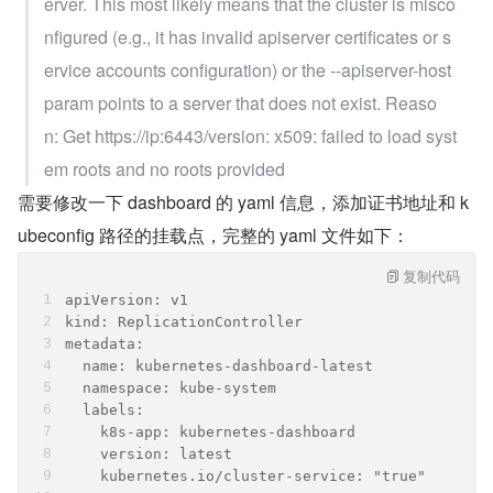
erver. This most likely means that the cluster is misco
nfigured (e.g., it has invalid apiserver certificates or s
ervice accounts configuration) or the --apiserver-host 
param points to a server that does not exist. Reaso
n: Get https://ip:6443/version: x509: failed to load syst
em roots and no roots provided
需要修改一下 dashboard 的 yaml 信息，添加证书地址和 k
ubeconfig 路径的挂载点，完整的 yaml 文件如下：
复制代码
apiVersion: v1
kind: ReplicationController
metadata:
  name: kubernetes-dashboard-latest
  namespace: kube-system
  labels:
    k8s-app: kubernetes-dashboard
    version: latest
    kubernetes.io/cluster-service: "true"