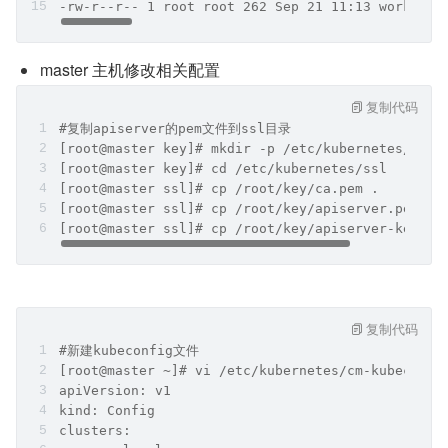
-rw-r--r-- 1 root root 262 Sep 21 11:13 worker-o
master 主机修改相关配置
复制代码
#复制apiserver的pem文件到ssl目录
[root@master key]# mkdir -p /etc/kubernetes/ssl
[root@master key]# cd /etc/kubernetes/ssl
[root@master ssl]# cp /root/key/ca.pem .
[root@master ssl]# cp /root/key/apiserver.pem .
[root@master ssl]# cp /root/key/apiserver-key.pe
复制代码
#新建kubeconfig文件
[root@master ~]# vi /etc/kubernetes/cm-kubeconfi
apiVersion: v1
kind: Config
clusters: