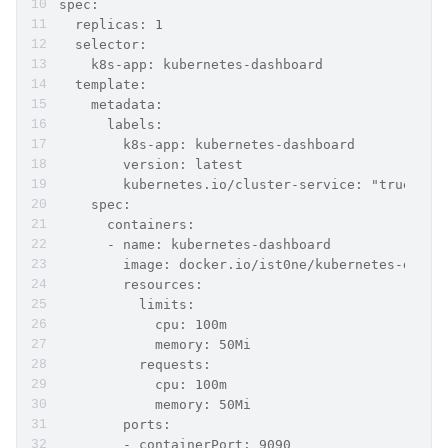
spec:
  replicas: 1
  selector:
    k8s-app: kubernetes-dashboard
  template:
    metadata:
      labels:
        k8s-app: kubernetes-dashboard
        version: latest
        kubernetes.io/cluster-service: "true"
    spec:
      containers:
      - name: kubernetes-dashboard
        image: docker.io/ist0ne/kubernetes-dashb
        resources:
          limits:
            cpu: 100m
            memory: 50Mi
          requests:
            cpu: 100m
            memory: 50Mi
        ports:
        - containerPort: 9090