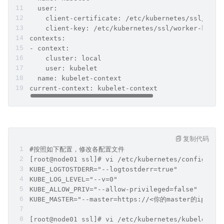
  user:
    client-certificate: /etc/kubernetes/ssl/work
    client-key: /etc/kubernetes/ssl/worker-key.p
contexts:
- context:
    cluster: local
    user: kubelet
  name: kubelet-context
current-context: kubelet-context
复制代码
#按照如下配置，修改各配置文件
[root@node01 ssl]# vi /etc/kubernetes/config 
KUBE_LOGTOSTDERR="--logtostderr=true"
KUBE_LOG_LEVEL="--v=0"
KUBE_ALLOW_PRIV="--allow-privileged=false"
KUBE_MASTER="--master=https://<你的master的ip>:64
[root@node01 ssl]# vi /etc/kubernetes/kubelet 