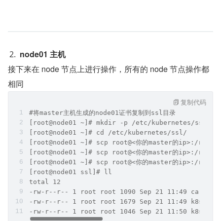
node01 主机
接下来在 node 节点上进行操作，所有的 node 节点操作都
相同
复制代码
#将master主机生成的node01证书复制到ssl目录
[root@node01 ~]# mkdir -p /etc/kubernetes/ssl/
[root@node01 ~]# cd /etc/kubernetes/ssl/
[root@node01 ~]# scp root@<你的master的ip>:/root/k
[root@node01 ~]# scp root@<你的master的ip>:/root/k
[root@node01 ~]# scp root@<你的master的ip>:/root/k
[root@node01 ssl]# ll
total 12
-rw-r--r-- 1 root root 1090 Sep 21 11:49 ca.pem
-rw-r--r-- 1 root root 1679 Sep 21 11:49 k8s-nod
-rw-r--r-- 1 root root 1046 Sep 21 11:50 k8s-nod