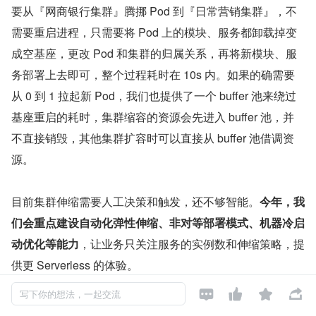
要从『网商银行集群』腾挪 Pod 到『日常营销集群』，不
需要重启进程，只需要将 Pod 上的模块、服务都卸载掉变
成空基座，更改 Pod 和集群的归属关系，再将新模块、服
务部署上去即可，整个过程耗时在 10s 内。如果的确需要
从 0 到 1 拉起新 Pod，我们也提供了一个 buffer 池来绕过
基座重启的耗时，集群缩容的资源会先进入 buffer 池，并
不直接销毁，其他集群扩容时可以直接从 buffer 池借调资
源。
目前集群伸缩需要人工决策和触发，还不够智能。
今年，我
们会重点建设自动化弹性伸缩、非对等部署模式、机器冷启
动优化等能力
，让业务只关注服务的实例数和伸缩策略，提
供更 Serverless 的体验。




写下你的想法，一起交流
玩法中台双 12 期间完全接入了 SOFAServerless，从大促