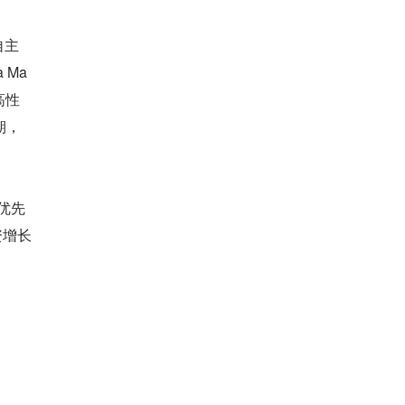
自主
 Ma
代高性
期，
大优先
资增长