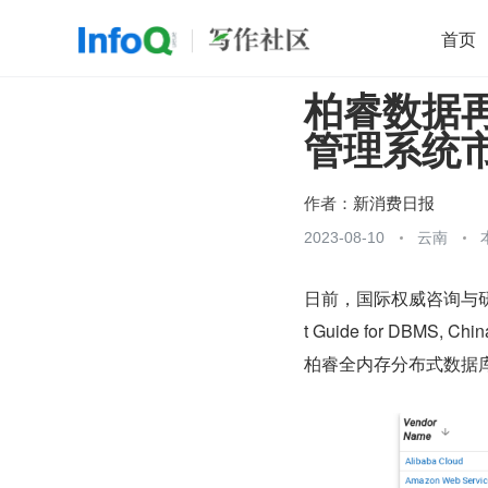
首页
柏睿数据再
移动开发
Java
开源
架构
O
管理系统
前端
AI
大数据
团队管理
查看更多

作者：
新消费日报
2023-08-10
云南
日前，国际权威咨询与研究机
t Guide for DB
柏睿全内存分布式数据库 