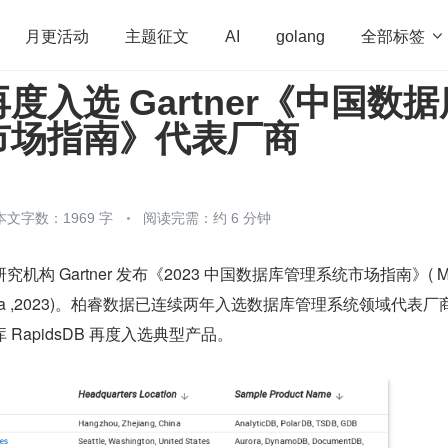
全部标签

月更活动
主题征文
AI
golang
度入选 Gartner《中国数据
penHarmony
算法
学习方法
Web3.0
高
市场指南》代表厂商
程序员
运维
深度思考
低代码
redis
本文字数：1969 字
阅读完需：约 6 分钟
构 Gartner 发布《2023 中国数据库管理系统市场指南》( Ma
MS, China ,2023)。柏睿数据已连续两年入选数据库管理系统领域代表
RapidsDB 再度入选典型产品。