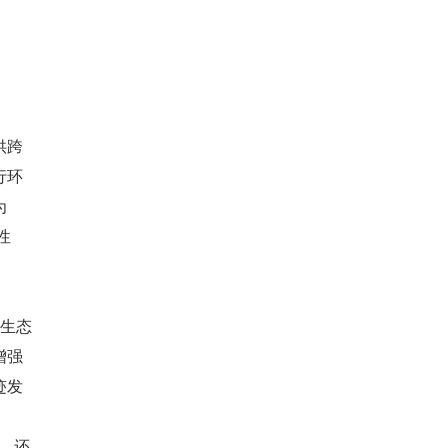
供跨
行环
为
性
务生态
增强
迹发
势，还