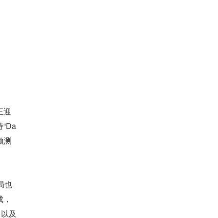
正迎
“Da
预测
局也
成，
，以及