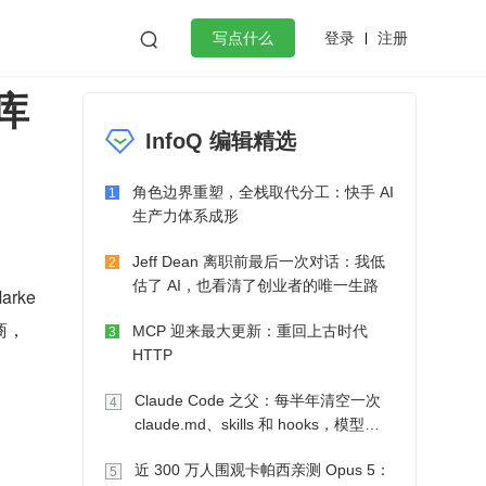
登录
注册

写点什么
库
效工作
数据库
Python
音视频
InfoQ 编辑精选
golang
微服务架构
flutter
角色边界重塑，全栈取代分工：快手 AI
1
生产力体系成形
Jeff Dean 离职前最后一次对话：我低
2
估了 AI，也看清了创业者的唯一生路
rke
厂商，
MCP 迎来最大更新：重回上古时代
3
HTTP
Claude Code 之父：每半年清空一次
4
claude.md、skills 和 hooks，模型自
己会想办法
近 300 万人围观卡帕西亲测 Opus 5：
5